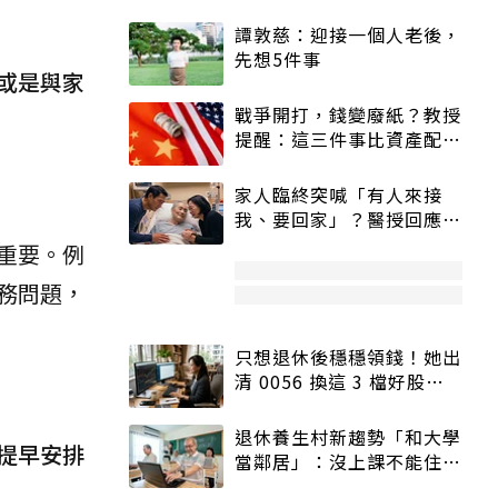
譚敦慈：迎接一個人老後，
先想5件事
或是與家
戰爭開打，錢變廢紙？教授
提醒：這三件事比資產配置
更重要！
家人臨終突喊「有人來接
我、要回家」？醫授回應方
式快學：避免抱憾終生
重要。例
務問題，
只想退休後穩穩領錢！她出
清 0056 換這 3 檔好股：
股價高點照樣買
退休養生村新趨勢「和大學
提早安排
當鄰居」：沒上課不能住、
宿舍變養老房