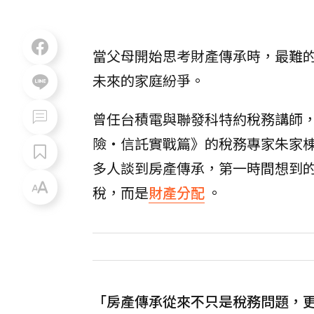
當父母開始思考財產傳承時，最難
未來的家庭紛爭。
曾任台積電與聯發科特約稅務講師，
險・信託實戰篇》的稅務專家朱家
多人談到房產傳承，第一時間想到
稅，而是
財產分配
。
「房產傳承從來不只是稅務問題，