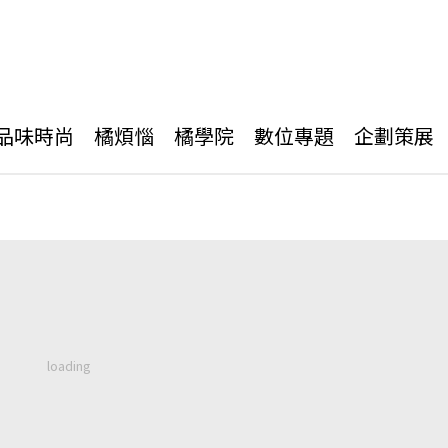
品味時尚
橘煩惱
橘學院
數位專題
企劃策展