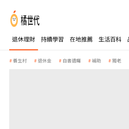
退休理財
持續學習
在地推薦
生活百科
養生村
退休金
自書遺囑
補助
獨老