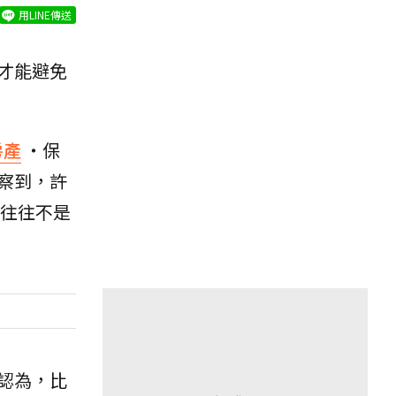
用LINE傳送
才能避免
房產
・保
察到，許
往往不是
認為，比