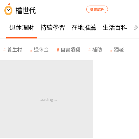
購買課程
退休理財
持續學習
在地推薦
生活百科
養生村
退休金
自書遺囑
補助
獨老