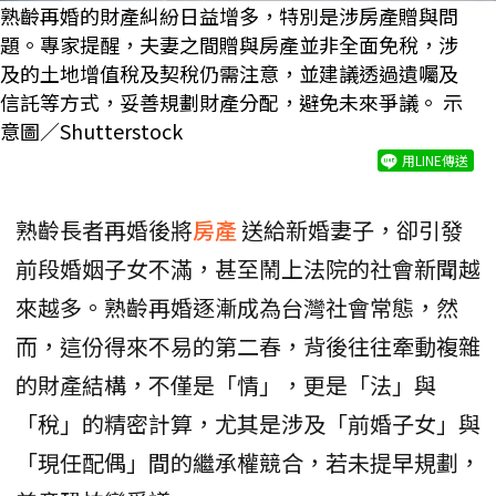
熟齡再婚的財產糾紛日益增多，特別是涉房產贈與問
題。專家提醒，夫妻之間贈與房產並非全面免稅，涉
及的土地增值稅及契稅仍需注意，並建議透過遺囑及
信託等方式，妥善規劃財產分配，避免未來爭議。 示
意圖／Shutterstock
用LINE傳送
熟齡長者再婚後將
房產
送給新婚妻子，卻引發
前段婚姻子女不滿，甚至鬧上法院的社會新聞越
來越多。熟齡再婚逐漸成為台灣社會常態，然
而，這份得來不易的第二春，背後往往牽動複雜
的財產結構，不僅是「情」，更是「法」與
「稅」的精密計算，尤其是涉及「前婚子女」與
「現任配偶」間的繼承權競合，若未提早規劃，