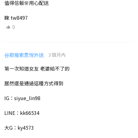
值得信賴🌸用心配送
睞 tw8497
0
谷歌搜索思悅外送
3 個月內
第一次知道女友 老婆給不了的
居然還是通過這種方式得到
IG：siyue_lin98
LINE：kk66534
大G：ky4573