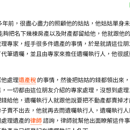
0多年前，很盡心盡力的照顧他的姑姑，他姑姑單身
能夠把名下幾棟房產以及財產都留給他，他就跟他
處理專家，經手很多件遺產的事情，於是就請這位朋
了代筆遺囑，並且由專家來擔任遺囑執行人，他很感
幫他處理
遺產稅
的事情，然後把姑姑的錢都領出來，
鬆，一切都由這位朋友介紹的專家處理，沒想到處理
把錢給他，遺囑執行人就跟他說要把不動產都賣掉才
房子賣不出去，他就再去問遺囑執行人，遺囑執行人
門處理遺產的
律師
諮詢，律師就幫他出面瞭解這件事