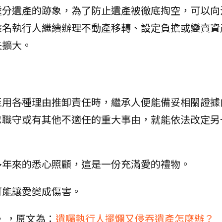
處分遺產的跡象，為了防止遺產被徹底掏空，可以向
該名執行人繼續辦理不動產移轉、設定負擔或變賣資
失擴大。
至用各種理由推卸責任時，繼承人便能備妥相關證據
忽職守或有其他不適任的重大事由，就能依法改定另
多年來的悉心照顧，這是一份充滿愛的禮物。
可能讓愛變成傷害。
》，原文為：
遺囑執行人擺爛又侵吞遺產怎麼辦？