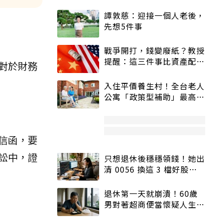
譚敦慈：迎接一個人老後，
先想5件事
戰爭開打，錢變廢紙？教授
提醒：這三件事比資產配置
對於財務
更重要！
入住平價養生村！全台老人
公寓「政策型補助」最高打
5折
信函，要
訟中，證
只想退休後穩穩領錢！她出
清 0056 換這 3 檔好股：
股價高點照樣買
退休第一天就崩潰！60歲
男對著超商便當懷疑人生
「一切好安靜」