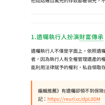
他姑姑幾百萬元的存款都被領光，
1.遺囑執行人扮演
財富傳承
遺囑執行人不僅是字面上，依照遺
者，因為執行人有全權管理遺產的
能利用法律賦予的權利，私自領取
編輯推薦》有遺囑卻領不到保險
記：
https://reurl.cc/dpL0DM