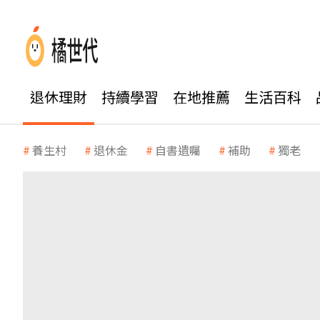
退休理財
持續學習
在地推薦
生活百科
養生村
退休金
自書遺囑
補助
獨老