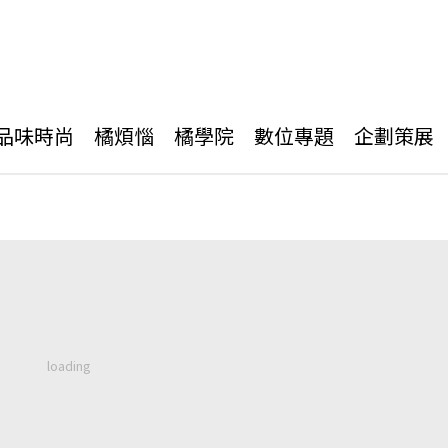
品味時尚
橘煩惱
橘學院
數位專題
企劃策展