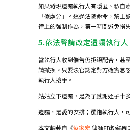
如果發現遺囑執行人有隱匿、私自
「假處分」。透過法院命令，禁止
律上的強制作為，第一時間避免損
5.依法聲請改定遺囑執行人
當執行人收到催告仍拒絕配合，甚
請撤換。只要法官認定對方確實怠
執行人接手。
姑姑立下遺囑，是為了感謝姪子十
遺囑，是愛的安排；選錯執行人，
本文轉載自《
蘇家宏
律師FB粉絲團