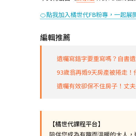
🍊點我加入橘世代FB粉專，一起展
編輯推薦
遺囑寫錯字要重寫嗎？自書遺
93歲翁再婚9天房產被捲走
遺囑有效卻保不住房子！丈夫
【橘世代課程平台】
陪伴您成為有趣而溫暖的大人，