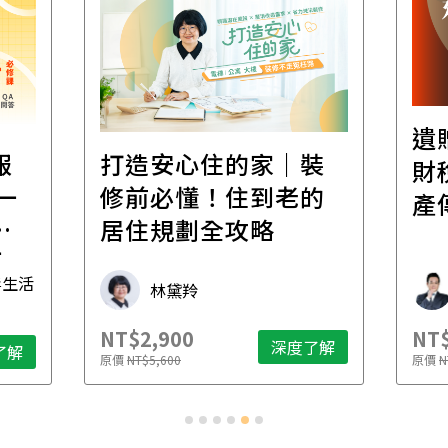
遺
報
打造安心住的家｜裝
財
一
修前必懂！住到老的
產
一
居住規劃全攻略
先
毒生活
林黛羚
NT$2,900
NT$
深度了解
了解
原價
NT$5,600
原價
N