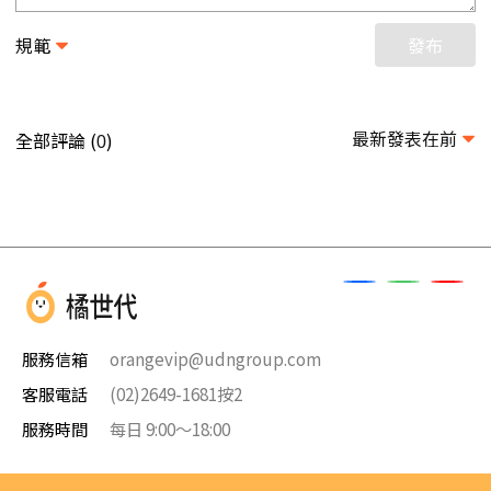
規範
發布
最新發表在前
全部評論 (
)
0
服務信箱
orangevip@udngroup.com
客服電話
(02)2649-1681按2
服務時間
每日 9:00～18:00