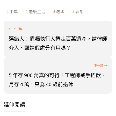
中年
老後生活
老黑
夢想
選錯人！遺囑執行人捲走百萬遺產，請律師
介入、聲請假處分有用嗎？
5 年存 900 萬真的可行！工程師戒手搖飲、
月存 4 萬，只為 40 歲前退休
延伸閱讀