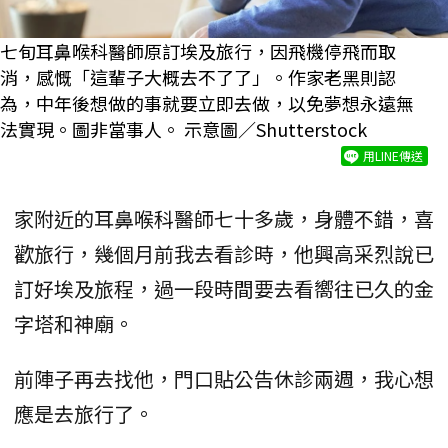
七旬耳鼻喉科醫師原訂埃及旅行，因飛機停飛而取
消，感慨「這輩子大概去不了了」。作家老黑則認
為，中年後想做的事就要立即去做，以免夢想永遠無
法實現。圖非當事人。 示意圖／Shutterstock
用LINE傳送
家附近的耳鼻喉科醫師七十多歲，身體不錯，喜
歡旅行，幾個月前我去看診時，他興高采烈說已
訂好埃及旅程，過一段時間要去看嚮往已久的金
字塔和神廟。
前陣子再去找他，門口貼公告休診兩週，我心想
應是去旅行了。