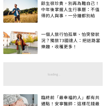
餘生很珍貴，別再為難自己！
中年後掌握人生行事曆：不值
得的人與事，一分鐘都別給
一個人旅行怕孤單、怕突發狀
況？獨旅73國達人：把迷路當
樂趣，收穫更多！
臨終前「最幸福的人」都有共
通點！安寧醫師：這樣花錢最