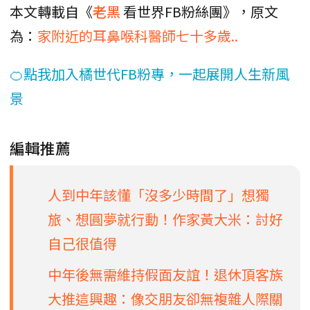
本文轉載自《
老黑
看世界FB粉絲團》，原文
為：
家附近的耳鼻喉科醫師七十多歲..
🍊點我加入橘世代FB粉專，一起展開人生新風
景
編輯推薦
人到中年該懂「沒多少時間了」想獨
旅、想圓夢就行動！作家黃大米：討好
自己很值得
中年後無需維持假面友誼！退休頂客族
大推這興趣：像交朋友卻無複雜人際關