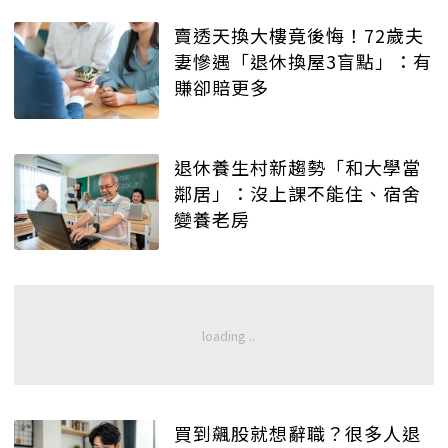
賣透天換大樓竟後悔！72歲夫
妻慘遇「退休換屋3盲點」：有
賺卻賠更多
退休養生村新趨勢「和大學當
鄰居」：沒上課不能住、宿舍
變養老房
買到飆股就想辭職？很多人退