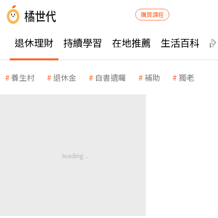
購買課程
退休理財
持續學習
在地推薦
生活百科
養生村
退休金
自書遺囑
補助
獨老