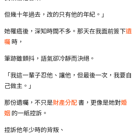
但幾十年過去，改的只有他的年紀。」
她罹癌後，深知時間不多。那天在我面前簽下
遺
囑
時，
筆跡雖顫抖，語氣卻冷靜而決絕。
「我這一輩子忍他、讓他，但最後一次，我要自
己做主。」
那份遺囑，不只是
財產分配
書，更像是她對
婚
姻
的一紙控訴。
控訴他年少時的背叛、