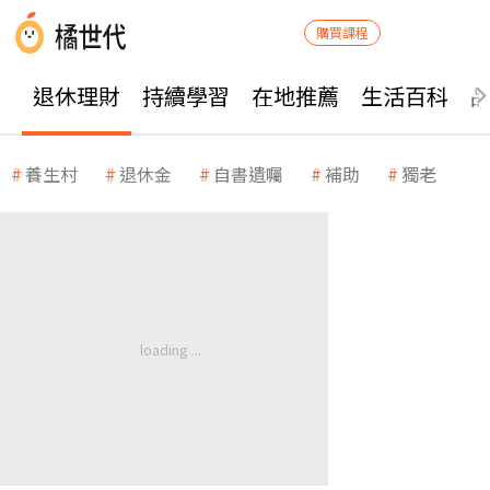
購買課程
退休理財
持續學習
在地推薦
生活百科
養生村
退休金
自書遺囑
補助
獨老