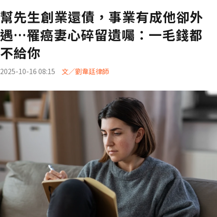
幫先生創業還債，事業有成他卻外
遇…罹癌妻心碎留遺囑：一毛錢都
不給你
2025-10-16 08:15
文／劉韋廷律師