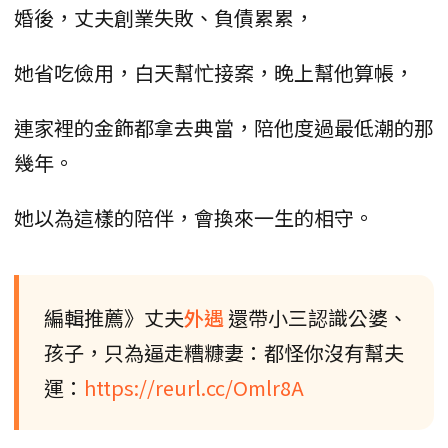
婚後，丈夫創業失敗、負債累累，
她省吃儉用，白天幫忙接案，晚上幫他算帳，
連家裡的金飾都拿去典當，陪他度過最低潮的那
幾年。
她以為這樣的陪伴，會換來一生的相守。
編輯推薦》丈夫
外遇
還帶小三認識公婆、
孩子，只為逼走糟糠妻：都怪你沒有幫夫
運：
https://reurl.cc/Omlr8A