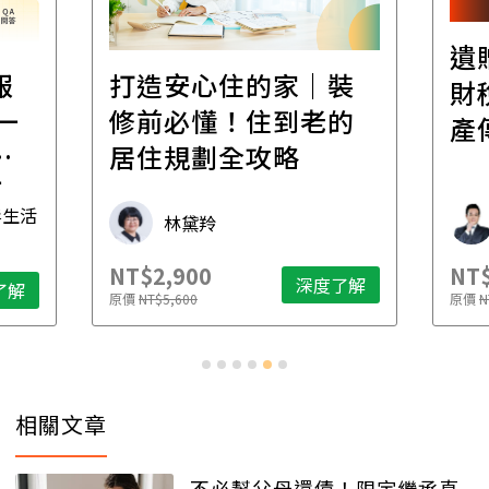
遺
報
打造安心住的家｜裝
財
一
修前必懂！住到老的
產
一
居住規劃全攻略
先
毒生活
林黛羚
NT$2,900
NT$
深度了解
了解
原價
NT$5,600
原價
N
相關文章
不必幫父母還債！限定繼承真