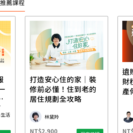
推薦課程
遺
報
打造安心住的家｜裝
財
一
修前必懂！住到老的
產
一
居住規劃全攻略
先
毒生活
林黛羚
NT$2,900
NT$