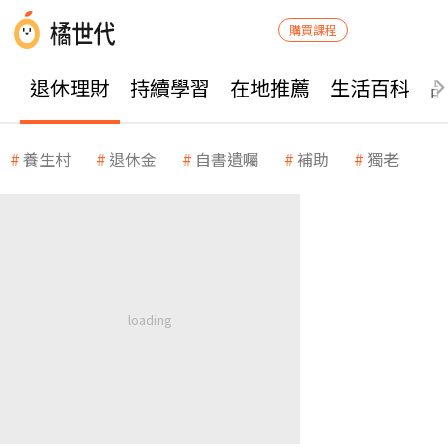
購買課程
退休理財
持續學習
在地推薦
生活百科
養生村
退休金
自書遺囑
補助
獨老