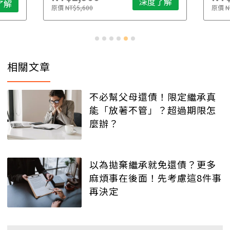
深度了解
了解
原價
NT$5,600
原價
N
相關文章
不必幫父母還債！限定繼承真
能「放著不管」？超過期限怎
麼辦？
以為拋棄繼承就免還債？更多
麻煩事在後面！先考慮這8件事
再決定