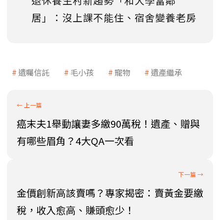
退休養生村新趨勢「和大學當鄰
居」：沒上課不能住、宿舍變養老房
遺囑信託
毛小孩
寵物
遺產繼承
癌末夫1舉動讓妻多繳90萬稅！遺產、贈與
有哪些眉角？4大QA一次看
金價創新高該賣嗎？專家揭密：賣黃金要繳
稅，收入愈高、賺頭愈少！