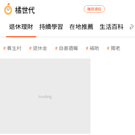
購買課程
退休理財
持續學習
在地推薦
生活百科
養生村
退休金
自書遺囑
補助
獨老