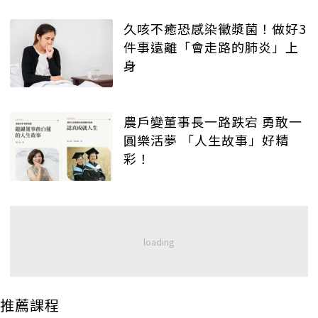
久咳不癒恐感染黴漿菌！做好3
件事遠離「會走路的肺炎」上
身
農戶變董事長一路跌宕 勇敢一
圓樂活夢 「人生故事」好精
彩！
推薦課程