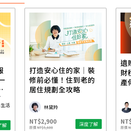
遺
報
打造安心住的家｜裝
財
一
修前必懂！住到老的
產
一
居住規劃全攻略
先
毒生活
林黛羚
NT$2,900
NT$
深度了解
了解
原價
NT$5,600
原價
N