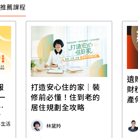
推薦課程
遺
報
打造安心住的家｜裝
財
一
修前必懂！住到老的
產
一
居住規劃全攻略
先
毒生活
林黛羚