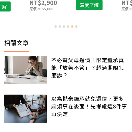
NT$2,900
NT$
深度了解
了解
原價
NT$5,600
原價
N
相關文章
不必幫父母還債！限定繼承真
能「放著不管」？超過期限怎
麼辦？
以為拋棄繼承就免還債？更多
麻煩事在後面！先考慮這8件事
再決定