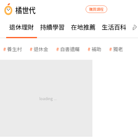
購買課程
退休理財
持續學習
在地推薦
生活百科
養生村
退休金
自書遺囑
補助
獨老