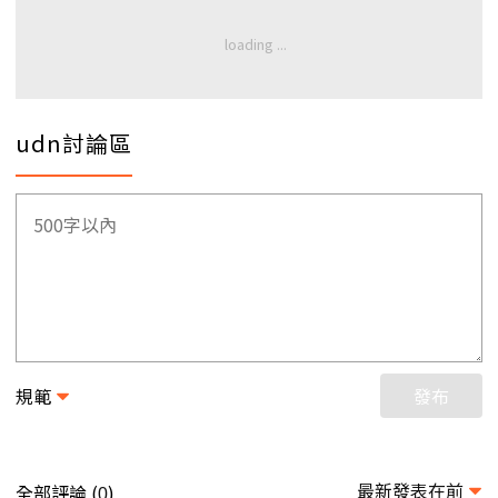
udn討論區
規範
發布
最新發表在前
全部評論 (
)
0