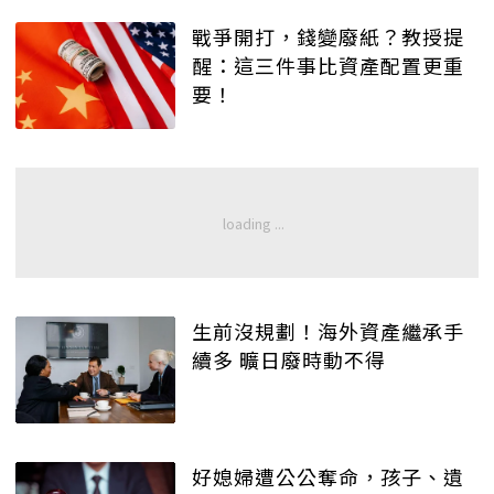
戰爭開打，錢變廢紙？教授提
醒：這三件事比資產配置更重
要！
生前沒規劃！海外資產繼承手
續多 曠日廢時動不得
好媳婦遭公公奪命，孩子、遺