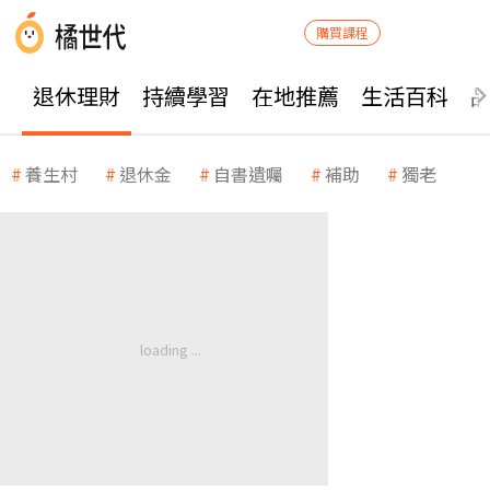
購買課程
退休理財
持續學習
在地推薦
生活百科
養生村
退休金
自書遺囑
補助
獨老