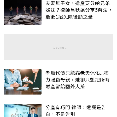
夫妻無子女，遺產要分給兄弟
姊妹？律師呂秋遠分享5解法，
最後1招免除後顧之憂
孝順代價只能靠老天保佑...盡
力照顧母親，她卻只想把所有
財產留給國外大孫
分產有巧門 律師：遺囑是告
白，不是告別