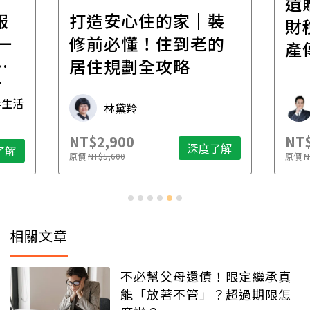
遺
報
打造安心住的家｜裝
財
一
修前必懂！住到老的
產
一
居住規劃全攻略
先
毒生活
林黛羚
NT$2,900
NT$
深度了解
了解
原價
NT$5,600
原價
N
相關文章
不必幫父母還債！限定繼承真
能「放著不管」？超過期限怎