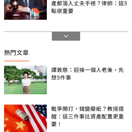
產都落入丈夫手裡？律師：這5
點很重要
熱門文章
譚敦慈：迎接一個人老後，先
想5件事
戰爭開打，錢變廢紙？教授提
醒：這三件事比資產配置更重
要！