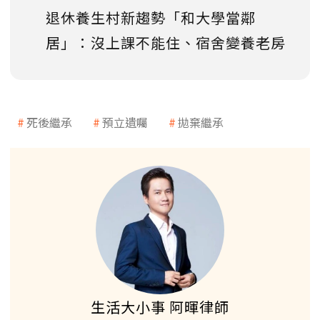
退休養生村新趨勢「和大學當鄰
居」：沒上課不能住、宿舍變養老房
死後繼承
預立遺囑
拋棄繼承
生活大小事 阿暉律師