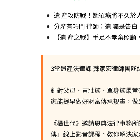
遺 產攻防戰！她罹癌將不久於
分產有巧門 律師：遺 囑是告白
【遺 產之戰】手足不孝棄照顧
3堂遺產法律課 蘇家宏律師團隊
針對父母、青壯族、單身族最常
家能提早做好財富傳承規畫，做
《橘世代》邀請恩典法律事務所
傳」線上影音課程，教你解決家