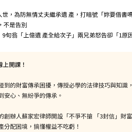
人世，為防無情丈夫繼承遺 產，打暗號「妳要借書
，不是告別
，9旬翁「上億遺 產全給次子」兩兄弟怒告卻「1原
線上開課！
碰到的財富傳承困擾，傳授必學的法律技巧與知識
到安心、無紛爭的傳承。
的創辦人蘇家宏律師開設「不爭不搶 「3封信」財
產分配困境，搞懂權益不吃虧！