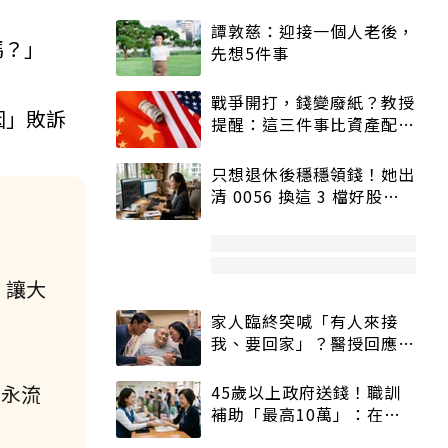
譚敦慈：迎接一個人老後，
嗎？」
先想5件事
戰爭開打，錢變廢紙？教授
因」敗訴
提醒：這三件事比資產配置
更重要！
只想退休後穩穩領錢！她出
清 0056 換這 3 檔好股：
股價高點照樣買
，讓大
家人臨終突喊「有人來接
我、要回家」？醫授回應方
式快學：避免抱憾終生
富永流
45歲以上政府送錢！職訓
補助「最高10萬」：在
職、待業都能申請