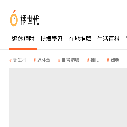
退休理財
持續學習
在地推薦
生活百科
養生村
退休金
自書遺囑
補助
獨老