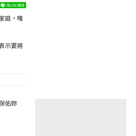
用LINE傳送
家庭，唯
表示要將
保佑妳