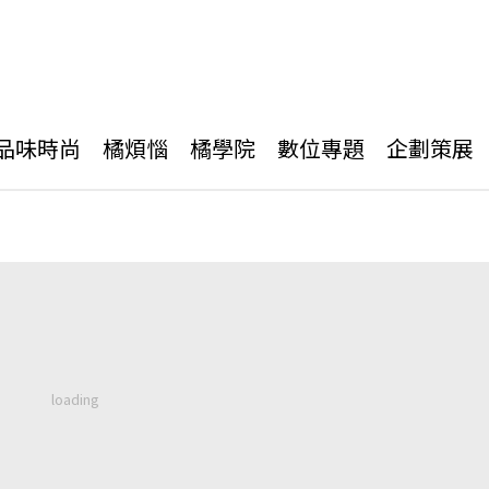
品味時尚
橘煩惱
橘學院
數位專題
企劃策展