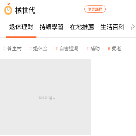
購買課程
退休理財
持續學習
在地推薦
生活百科
養生村
退休金
自書遺囑
補助
獨老