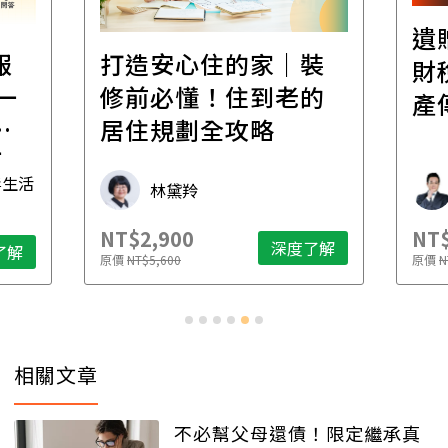
遺
報
打造安心住的家｜裝
財
一
修前必懂！住到老的
產
一
居住規劃全攻略
先
毒生活
林黛羚
NT$2,900
NT$
深度了解
了解
原價
NT$5,600
原價
N
相關文章
不必幫父母還債！限定繼承真