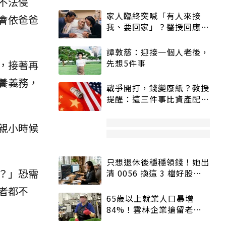
不法侵
家人臨終突喊「有人來接
會依爸爸
我、要回家」？醫授回應方
式快學：避免抱憾終生
譚敦慈：迎接一個人老後，
先想5件事
，接著再
養義務，
戰爭開打，錢變廢紙？教授
提醒：這三件事比資產配置
更重要！
親小時候
只想退休後穩穩領錢！她出
？」恐需
清 0056 換這 3 檔好股：
股價高點照樣買
者都不
65歲以上就業人口暴增
84%！雲林企業搶留老員
工：穩定性高、經驗豐富