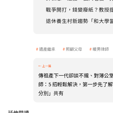
戰爭開打，錢變廢紙？教授
退休養生村新趨勢「和大學
遺產繼承
照顧父母
暖男律師
傳祖產下一代卻談不攏、對簿公
師：5 招輕鬆解決，第一步先了
分別」共有
延伸閱讀