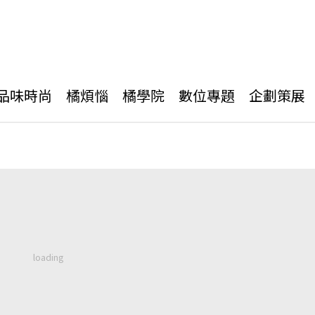
品味時尚
橘煩惱
橘學院
數位專題
企劃策展