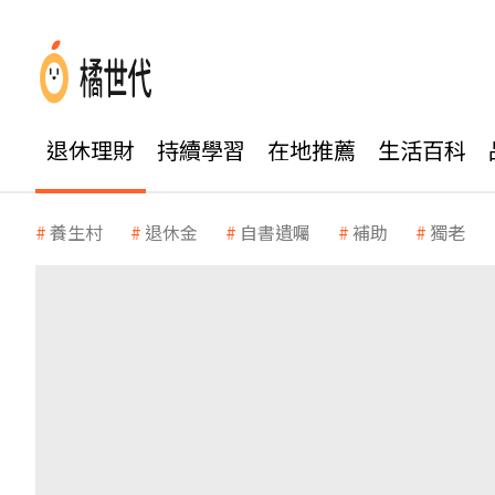
退休理財
持續學習
在地推薦
生活百科
養生村
退休金
自書遺囑
補助
獨老