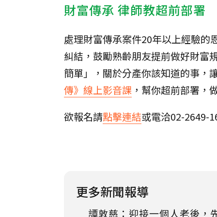
財富傳承 律師教超前部署
處理財富傳承案件20年以上經驗的
糾結，鼓勵熟齡朋友提前做好財富
簡單」，關於分產你該知道的事，
傳》線上影音課
，幫你超前部署，
欲報名請
點擊連結
或電洽02-2649-
更多新聞報導
譚敦慈：迎接一個人老後，