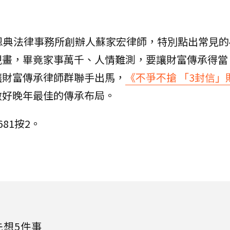
恩典法律事務所創辦人蘇家宏律師，特別點出常見的
規畫，畢竟家事萬千、人情難測，要讓財富傳承得當
讓財富傳承律師群聯手出馬，
《不爭不搶 「3封信」
做好晚年最佳的傳承布局。
1681按2。
先想5件事