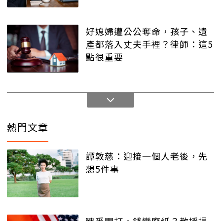
好媳婦遭公公奪命，孩子、遺
產都落入丈夫手裡？律師：這5
點很重要
熱門文章
譚敦慈：迎接一個人老後，先
想5件事
戰爭開打，錢變廢紙？教授提