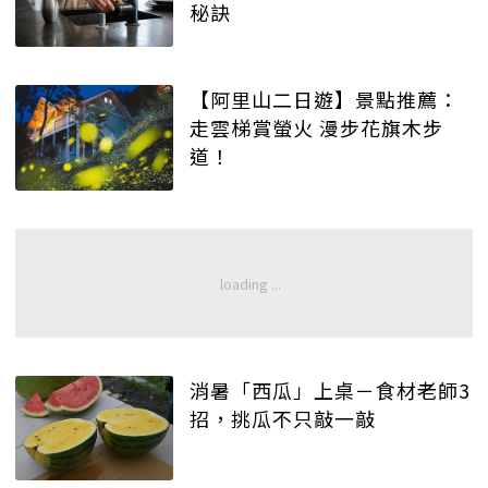
秘訣
【阿里山二日遊】景點推薦：
走雲梯賞螢火 漫步花旗木步
道！
消暑「西瓜」上桌－食材老師3
招，挑瓜不只敲一敲