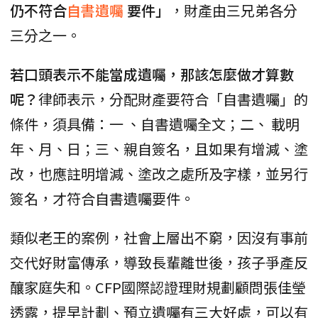
仍不符合
自書遺囑
要件」
，財產由三兄弟各分
三分之一。
若口頭表示不能當成遺囑，那該怎麼做才算數
呢？
律師表示，分配財產要符合「自書遺囑」的
條件，須具備：一 、自書遺囑全文；二、 載明
年、月、日；三、親自簽名，且如果有增減、塗
改，也應註明增減、塗改之處所及字樣，並另行
簽名，才符合自書遺囑要件。
類似老王的案例，社會上層出不窮，因沒有事前
交代好財富傳承，導致長輩離世後，孩子爭產反
釀家庭失和。CFP國際認證理財規劃顧問張佳瑩
透露，提早計劃、預立遺囑有三大好處，可以有