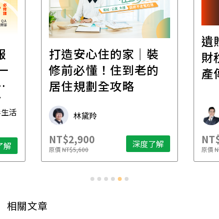
遺
報
打造安心住的家｜裝
財
一
修前必懂！住到老的
產
一
居住規劃全攻略
先
毒生活
林黛羚
NT$2,900
NT$
深度了解
了解
原價
NT$5,600
原價
N
相關文章