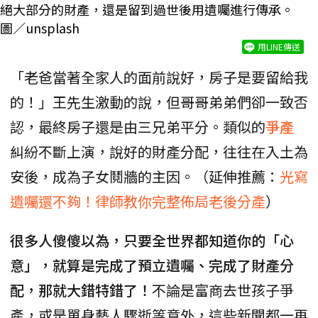
絕大部分的財產，還是留到過世後用遺囑進行傳承。
圖／unsplash
用LINE傳送
「老爸當著全家人的面前說好，房子是要留給我
的！」王先生激動的說，但哥哥弟弟們卻一致否
認，最終房子還是由三兄弟平分。類似的
爭產
糾紛不斷上演，說好的財產分配，往往在入土為
安後，成為子女鬩牆的主因。（延伸推薦：
光寫
遺囑還不夠！律師教你完整佈局老後分產
）
很多人傻傻以為，只要全世界都知道你的「心
意」，就算是完成了預立遺囑、完成了財產分
配，那就大錯特錯了！
不論是富商去世孩子爭
產，或是單身藝人驟逝等意外，這些新聞都一再