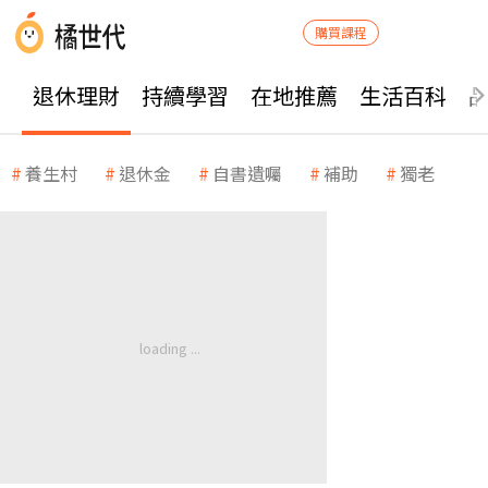
購買課程
退休理財
持續學習
在地推薦
生活百科
養生村
退休金
自書遺囑
補助
獨老