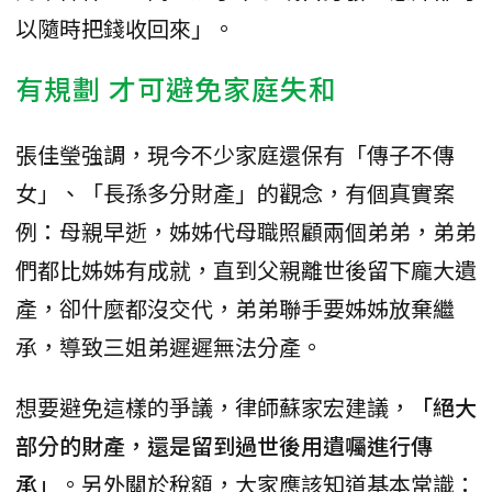
以隨時把錢收回來」。
有規劃 才可避免家庭失和
張佳瑩強調，現今不少家庭還保有「傳子不傳
女」、「長孫多分財產」的觀念，有個真實案
例：母親早逝，姊姊代母職照顧兩個弟弟，弟弟
們都比姊姊有成就，直到父親離世後留下龐大遺
產，卻什麼都沒交代，弟弟聯手要姊姊放棄繼
承，導致三姐弟遲遲無法分產。
想要避免這樣的爭議，律師蘇家宏建議，
「絕大
部分的財產，還是留到過世後用遺囑進行傳
承」
。另外關於稅額，大家應該知道基本常識：