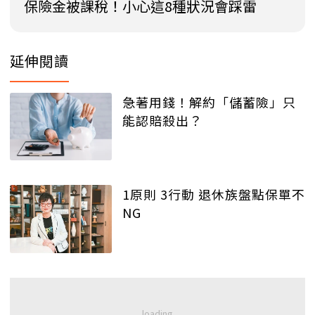
保險金被課稅！小心這8種狀況會踩雷
延伸閱讀
急著用錢！解約「儲蓄險」只
能認賠殺出？
1原則 3行動 退休族盤點保單不
NG