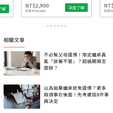
NT$2,900
NT$
深度了解
了解
原價
NT$5,600
原價
N
相關文章
不必幫父母還債！限定繼承真
能「放著不管」？超過期限怎
麼辦？
以為拋棄繼承就免還債？更多
麻煩事在後面！先考慮這8件事
再決定