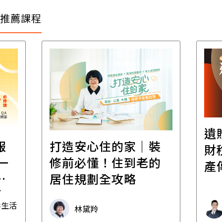
推薦課程
遺
報
打造安心住的家｜裝
財
一
修前必懂！住到老的
產
一
居住規劃全攻略
先
毒生活
林黛羚