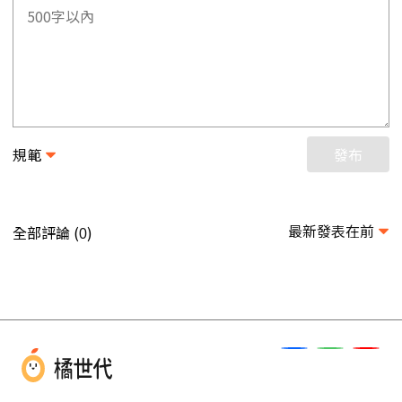
規範
發布
最新發表在前
全部評論 (
)
0