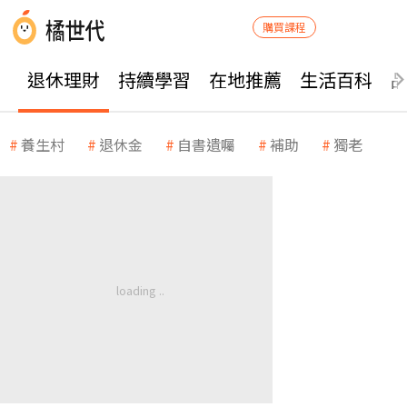
購買課程
退休理財
持續學習
在地推薦
生活百科
養生村
退休金
自書遺囑
補助
獨老