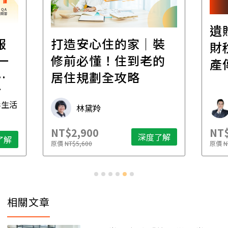
遺
報
打造安心住的家｜裝
財
一
修前必懂！住到老的
產
一
居住規劃全攻略
先
毒生活
林黛羚
NT$2,900
NT$
深度了解
了解
原價
NT$5,600
原價
N
相關文章