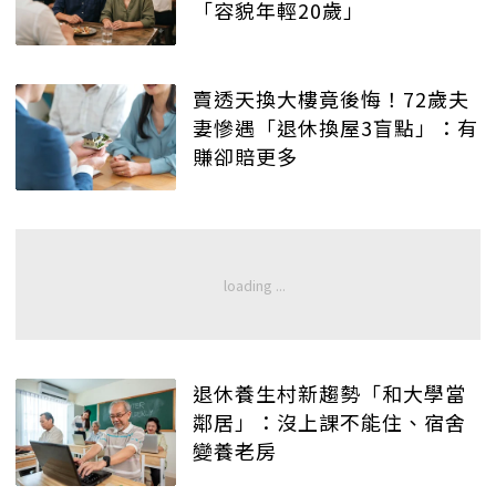
「容貌年輕20歲」
賣透天換大樓竟後悔！72歲夫
妻慘遇「退休換屋3盲點」：有
賺卻賠更多
退休養生村新趨勢「和大學當
鄰居」：沒上課不能住、宿舍
變養老房