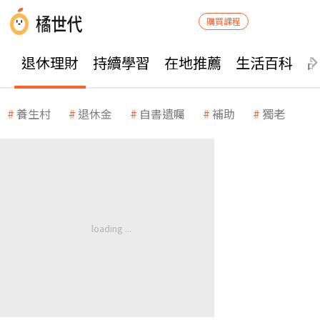
購買課程
退休理財
持續學習
在地推薦
生活百科
養生村
退休金
自書遺囑
補助
獨老