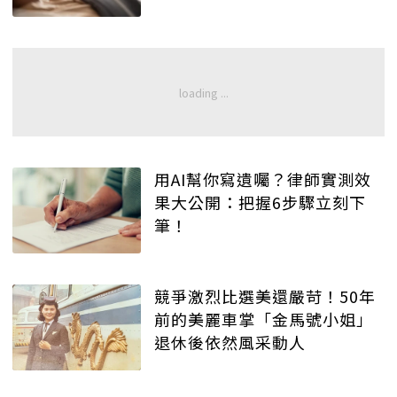
用AI幫你寫遺囑？律師實測效
果大公開：把握6步驟立刻下
筆！
競爭激烈比選美還嚴苛！50年
前的美麗車掌「金馬號小姐」
退休後依然風采動人