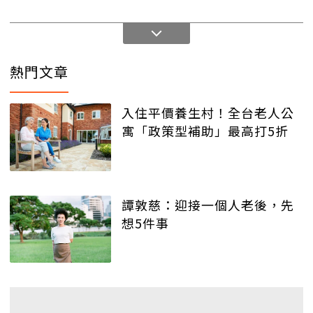
熱門文章
入住平價養生村！全台老人公
寓「政策型補助」最高打5折
譚敦慈：迎接一個人老後，先
想5件事