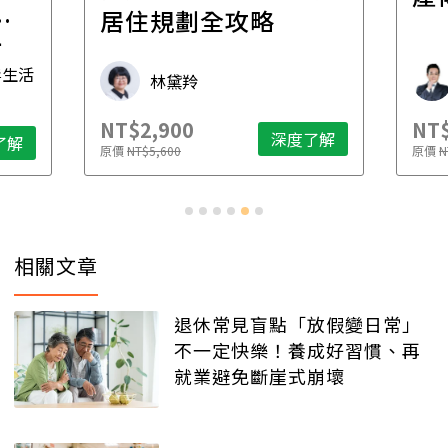
一
居住規劃全攻略
先
毒生活
林黛羚
NT$2,900
NT$
深度了解
了解
原價
NT$5,600
原價
N
相關文章
退休常見盲點「放假變日常」
不一定快樂！養成好習慣、再
就業避免斷崖式崩壞