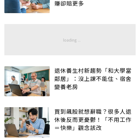
賺卻賠更多
退休養生村新趨勢「和大學當
鄰居」：沒上課不能住、宿舍
變養老房
買到飆股就想辭職？很多人退
休後反而更憂鬱！「不用工作
＝快樂」觀念該改