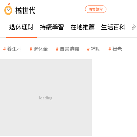
購買課程
退休理財
持續學習
在地推薦
生活百科
養生村
退休金
自書遺囑
補助
獨老