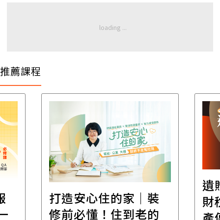
推薦課程
遺
報
打造安心住的家｜裝
財
一
修前必懂！住到老的
產