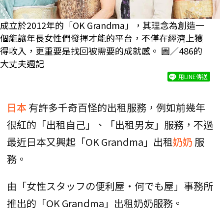
成立於2012年的「OK Grandma」，其理念為創造一
個能讓年長女性們發揮才能的平台，不僅在經濟上獲
得收入，更重要是找回被需要的成就感。 圖／486的
大丈夫週記
用LINE傳送
日本
有許多千奇百怪的出租服務，例如前幾年
很紅的「出租自己」、「出租男友」服務，不過
最近日本又興起「OK Grandma」出租
奶奶
服
務。
由「女性スタッフの便利屋・何でも屋」事務所
推出的「OK Grandma」出租奶奶服務。