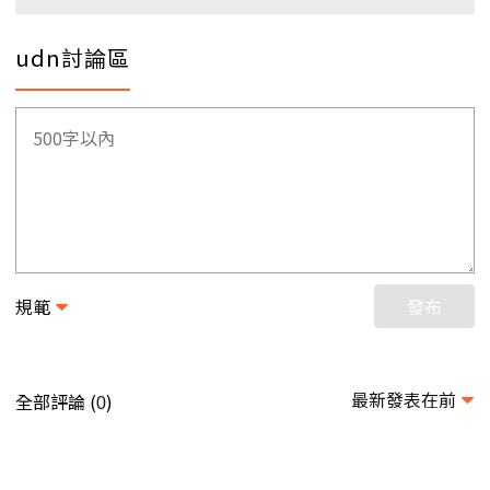
udn討論區
規範
發布
最新發表在前
全部評論 (
)
0