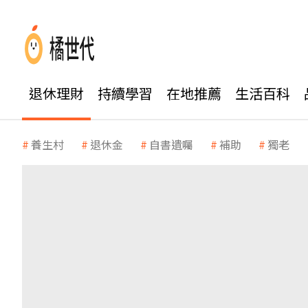
退休理財
持續學習
在地推薦
生活百科
養生村
退休金
自書遺囑
補助
獨老