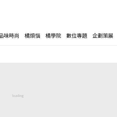
品味時尚
橘煩惱
橘學院
數位專題
企劃策展