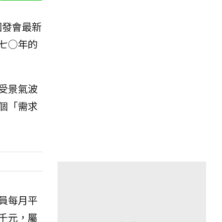
國發會最新
七○年的
受景氣波
個「需求
員每月平
千元，屬