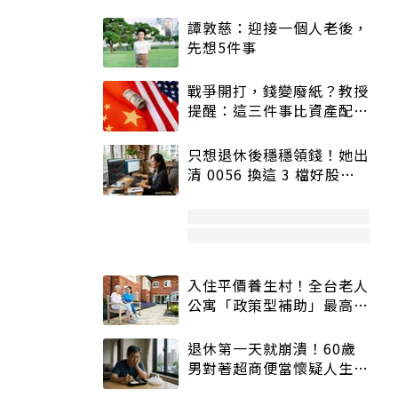
譚敦慈：迎接一個人老後，
先想5件事
戰爭開打，錢變廢紙？教授
提醒：這三件事比資產配置
更重要！
只想退休後穩穩領錢！她出
清 0056 換這 3 檔好股：
股價高點照樣買
入住平價養生村！全台老人
公寓「政策型補助」最高打
5折
退休第一天就崩潰！60歲
男對著超商便當懷疑人生
「一切好安靜」