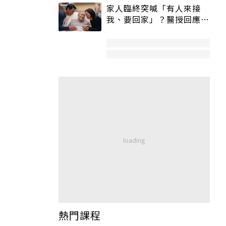
家人臨終突喊「有人來接
我、要回家」？醫授回應方
式快學：避免抱憾終生
熱門課程