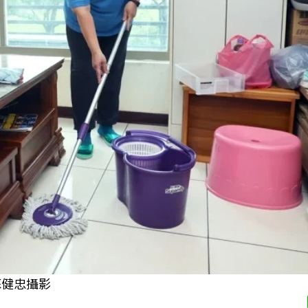
蘇健忠攝影