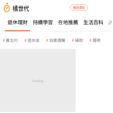
購買課程
退休理財
持續學習
在地推薦
生活百科
養生村
退休金
自書遺囑
補助
獨老