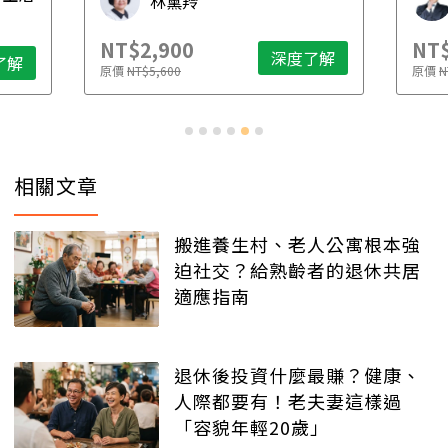
林黛羚
NT$2,900
NT$
深度了解
了解
原價
NT$5,600
原價
N
相關文章
搬進養生村、老人公寓根本強
迫社交？給熟齡者的退休共居
適應指南
退休後投資什麼最賺？健康、
人際都要有！老夫妻這樣過
「容貌年輕20歲」