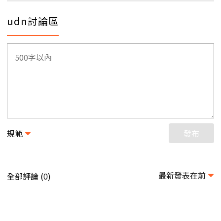
udn討論區
規範
發布
最新發表在前
全部評論 (
)
0