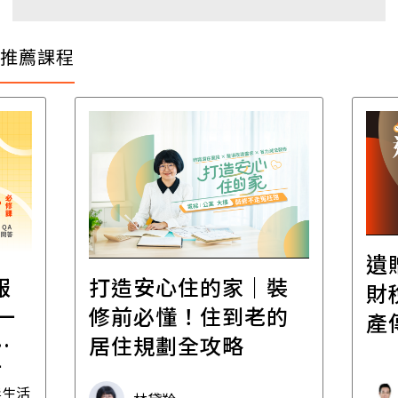
推薦課程
遺
報
打造安心住的家｜裝
財
一
修前必懂！住到老的
產
一
居住規劃全攻略
先
毒生活