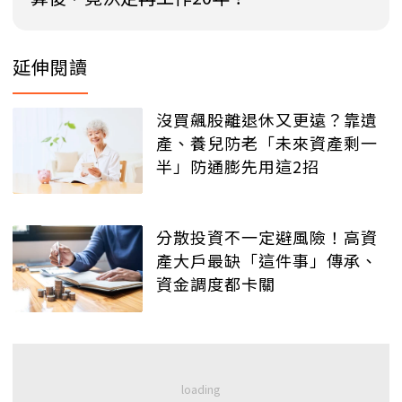
延伸閱讀
沒買飆股離退休又更遠？靠遺
產、養兒防老「未來資產剩一
半」防通膨先用這2招
分散投資不一定避風險！高資
產大戶最缺「這件事」傳承、
資金調度都卡關