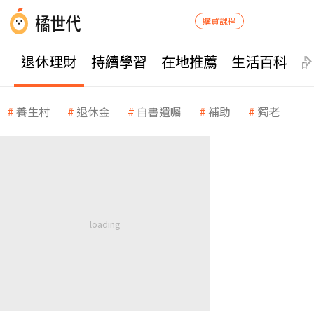
購買課程
退休理財
持續學習
在地推薦
生活百科
養生村
退休金
自書遺囑
補助
獨老