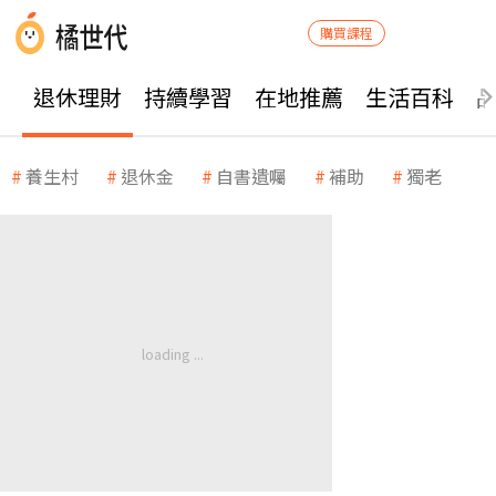
購買課程
退休理財
持續學習
在地推薦
生活百科
養生村
退休金
自書遺囑
補助
獨老