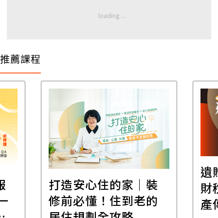
推薦課程
遺
報
打造安心住的家｜裝
財
一
修前必懂！住到老的
產
一
居住規劃全攻略