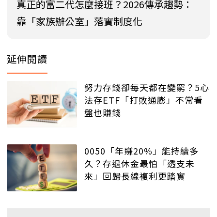
真正的富二代怎麼接班？2026傳承趨勢：
靠「家族辦公室」落實制度化
延伸閱讀
努力存錢卻每天都在變窮？5心
法存ETF「打敗通膨」不常看
盤也賺錢
0050「年賺20%」能持續多
久？存退休金最怕「透支未
來」回歸長線複利更踏實