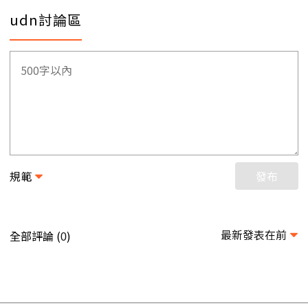
udn討論區
規範
發布
最新發表在前
全部評論 (
)
0