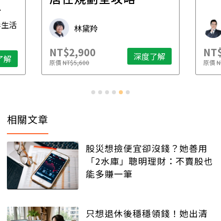
先
毒生活
林黛羚
NT$2,900
NT$
深度了解
了解
原價
NT$5,600
原價
N
相關文章
股災想撿便宜卻沒錢？她善用
「2水庫」聰明理財：不賣股也
能多賺一筆
只想退休後穩穩領錢！她出清