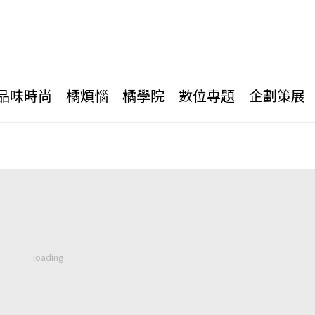
品味時尚
橘煩惱
橘學院
數位專題
企劃策展