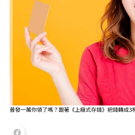
普發一萬你領了嗎？跟著《上癮式存錢》把錢轉成3種被動