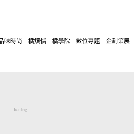
品味時尚
橘煩惱
橘學院
數位專題
企劃策展