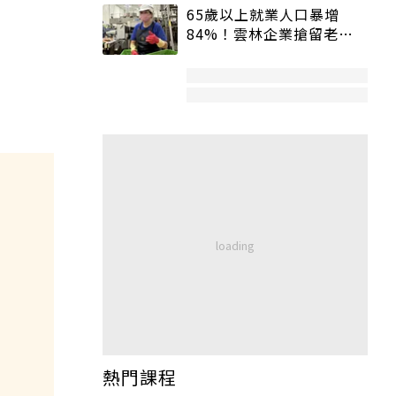
65歲以上就業人口暴增
84%！雲林企業搶留老員
工：穩定性高、經驗豐富
熱門課程