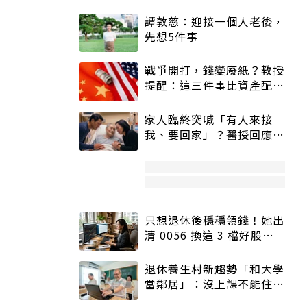
譚敦慈：迎接一個人老後，
先想5件事
戰爭開打，錢變廢紙？教授
提醒：這三件事比資產配置
更重要！
家人臨終突喊「有人來接
我、要回家」？醫授回應方
式快學：避免抱憾終生
只想退休後穩穩領錢！她出
清 0056 換這 3 檔好股：
股價高點照樣買
退休養生村新趨勢「和大學
當鄰居」：沒上課不能住、
宿舍變養老房