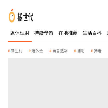
退休理財
持續學習
在地推薦
生活百科
養生村
退休金
自書遺囑
補助
獨老