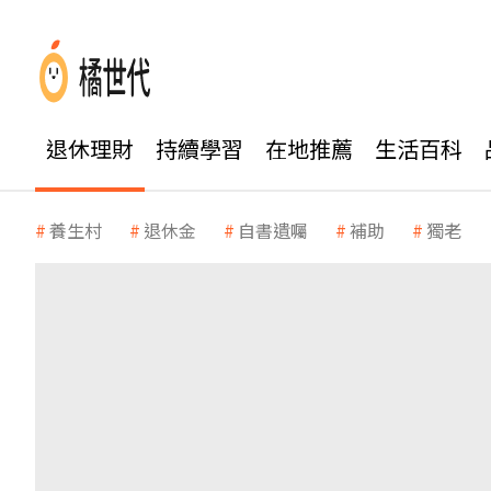
退休理財
持續學習
在地推薦
生活百科
養生村
退休金
自書遺囑
補助
獨老