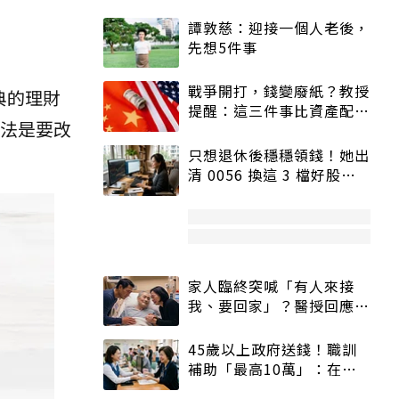
譚敦慈：迎接一個人老後，
先想5件事
戰爭開打，錢變廢紙？教授
典的理財
提醒：這三件事比資產配置
法是要改
更重要！
只想退休後穩穩領錢！她出
清 0056 換這 3 檔好股：
股價高點照樣買
家人臨終突喊「有人來接
我、要回家」？醫授回應方
式快學：避免抱憾終生
45歲以上政府送錢！職訓
補助「最高10萬」：在
職、待業都能申請