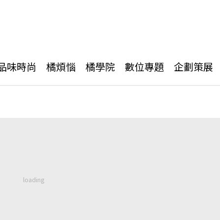
品味時尚
橘煩惱
橘學院
數位專題
企劃策展