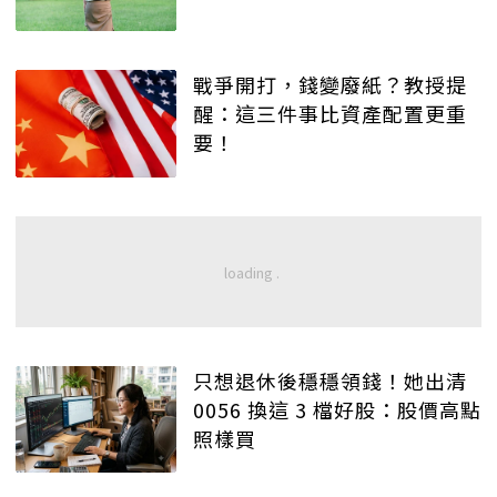
戰爭開打，錢變廢紙？教授提
醒：這三件事比資產配置更重
要！
只想退休後穩穩領錢！她出清
0056 換這 3 檔好股：股價高點
照樣買