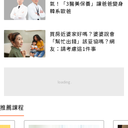
氣！「3醫美保養」讓爸爸變身
韓系歐爸
買房近婆家好嗎？婆婆說會
「幫忙出錢」該妥協嗎？網
友：請考慮這1件事
推薦課程