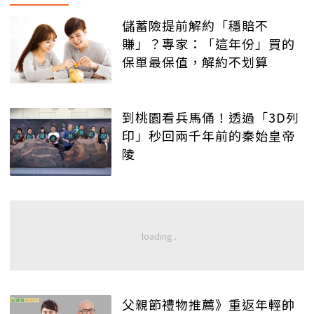
儲蓄險提前解約「穩賠不
賺」？專家：「這年份」買的
保單最保值，解約不划算
到桃園看兵馬俑！透過「3D列
印」秒回兩千年前的秦始皇帝
陵
父親節禮物推薦》重返年輕帥