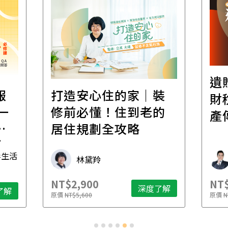
遺
報
打造安心住的家｜裝
財
一
修前必懂！住到老的
產
一
居住規劃全攻略
先
毒生活
林黛羚
NT$2,900
NT$
深度了解
了解
原價
NT$5,600
原價
N