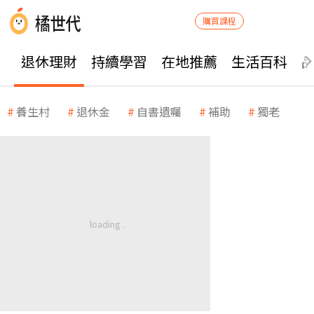
購買課程
退休理財
持續學習
在地推薦
生活百科
養生村
退休金
自書遺囑
補助
獨老