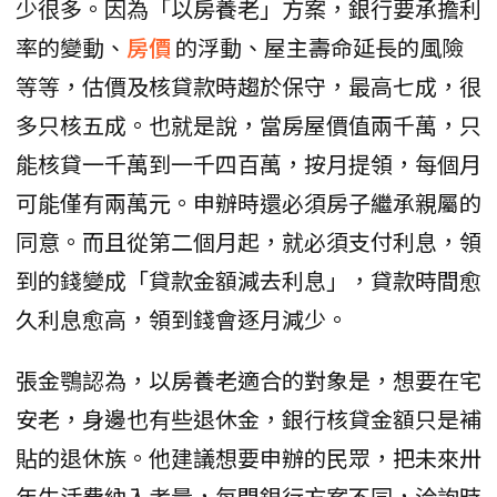
少很多。因為「以房養老」方案，銀行要承擔利
率的變動、
房價
的浮動、屋主壽命延長的風險
等等，估價及核貸款時趨於保守，最高七成，很
多只核五成。也就是說，當房屋價值兩千萬，只
能核貸一千萬到一千四百萬，按月提領，每個月
可能僅有兩萬元。申辦時還必須房子繼承親屬的
同意。而且從第二個月起，就必須支付利息，領
到的錢變成「貸款金額減去利息」，貸款時間愈
久利息愈高，領到錢會逐月減少。
張金鶚認為，以房養老適合的對象是，想要在宅
安老，身邊也有些退休金，銀行核貸金額只是補
貼的退休族。他建議想要申辦的民眾，把未來卅
年生活費納入考量，每間銀行方案不同，洽詢時