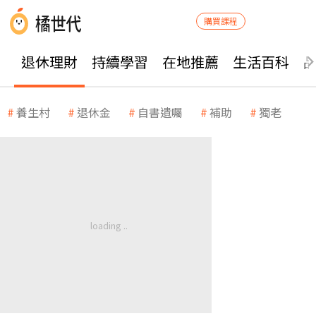
購買課程
退休理財
持續學習
在地推薦
生活百科
養生村
退休金
自書遺囑
補助
獨老