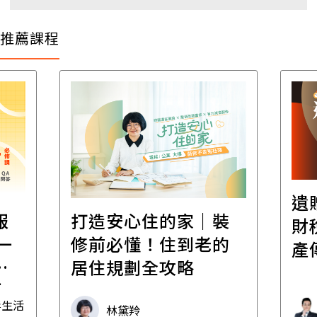
推薦課程
遺
報
打造安心住的家｜裝
財
一
修前必懂！住到老的
產
一
居住規劃全攻略
先
毒生活
林黛羚