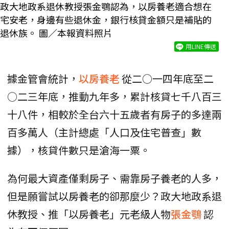
政大地政系退休教授張金鶚認為，以房養老適合想在
宅安老，身邊有些退休金，銀行核貸金額只是補貼的
退休族。 圖／本報資料照片
用LINE傳送
據金管會統計，
以房養老
從二○一四年底至二
○二三年底，推動九年多，累計核貸七千八百三
十八件，相較於全台六十五歲者有房子的多達兩
百多萬人（主計總處「人口及住宅普查」數
據），核貸件數只是滄海一粟。
為何最大資產僅剩房子、需靠房子養老的人多，
但是願嘗試以房養老的卻那麼少？政大地政系退
休教授、推「以房養老」元老級人物
張金鶚
認