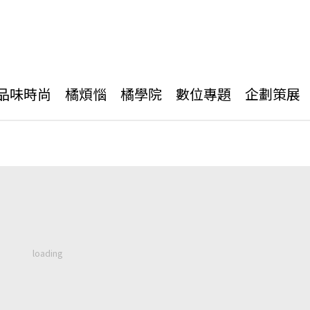
品味時尚
橘煩惱
橘學院
數位專題
企劃策展