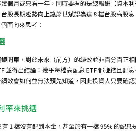
非幾個月或只看一年，同時要看的是總報酬（資本利
股長期趨勢向上讓蕭世斌認為這 8 檔台股高股息 E
 個面向來思考：
選
照鏡開車，對於未來（前方）的績效並非百分百正相
息 ETF 並得出結論：幾乎每檔高配息 ETF 都賺錢且配
績效會如何並無法預先知道，因此投資人只要確認買的
殖利率來挑選
中只有 1 檔沒有配到本金，甚至於有一檔 95% 的配