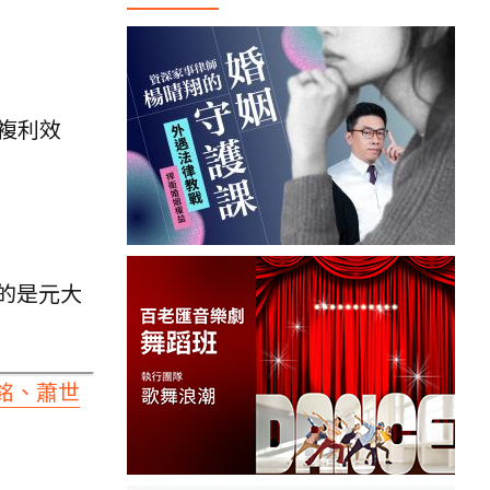
複利效
的是元大
銘、蕭世