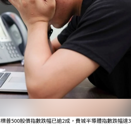
國標普500股價指數跌幅已逾2成，費城半導體指數跌幅達