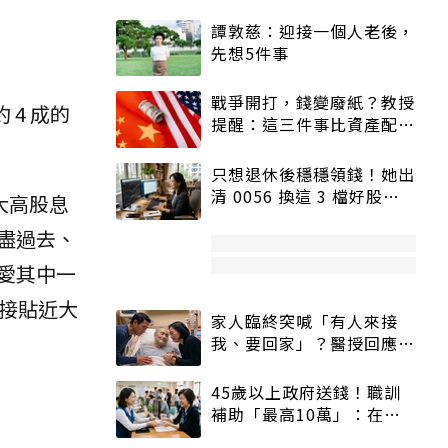
譚敦慈：迎接一個人老後，
先想5件事
戰爭開打，錢變廢紙？教授
 4 成的
提醒：這三件事比資產配置
更重要！
只想退休後穩穩領錢！她出
清 0056 換這 3 檔好股：
大高股息
股價高點照樣買
盡過去、
愛其中一
接貼近大
家人臨終突喊「有人來接
我、要回家」？醫授回應方
式快學：避免抱憾終生
45歲以上政府送錢！職訓
補助「最高10萬」：在
職、待業都能申請