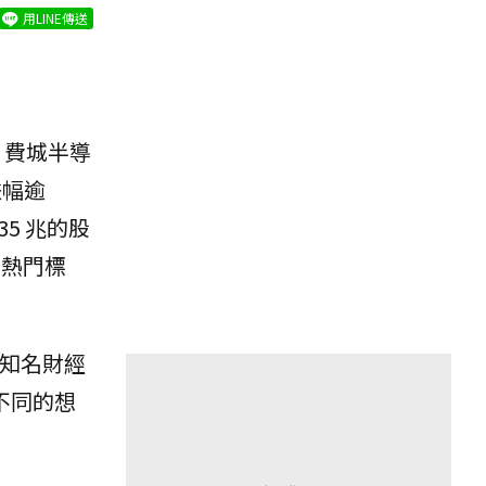
用LINE傳送
，費城半導
跌幅逾
5 兆的股
的熱門標
，知名財經
不同的想