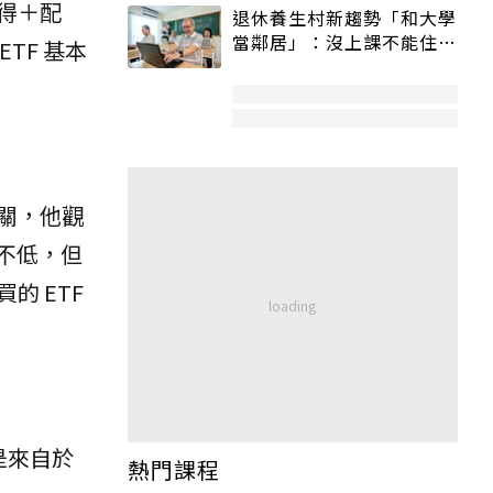
得＋配
退休養生村新趨勢「和大學
當鄰居」：沒上課不能住、
TF 基本
宿舍變養老房
關，他觀
息不低，但
 ETF
息是來自於
熱門課程