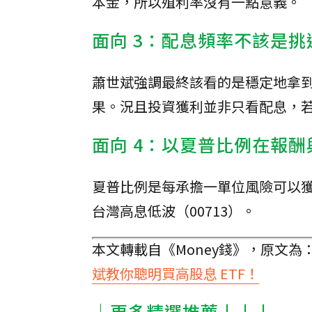
本金，所以殖利率沒有一點意義。
面向 3：配息頻率不該是挑
蕭世斌強調最終該看的是穩定地拿
果。況且投資獲利並非只看配息，
面向 4：以夏普比例在報
夏普比例是每承擔一單位風險可以獲
台灣高息低波（00713）。
本文轉載自《Money錢》，原文為
斌教你聰明買高股息 ETF！
│更多精選推薦↓↓↓