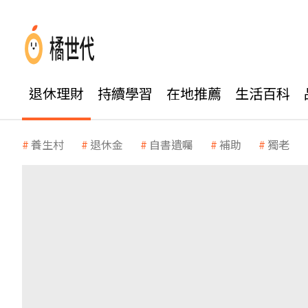
退休理財
持續學習
在地推薦
生活百科
養生村
退休金
自書遺囑
補助
獨老