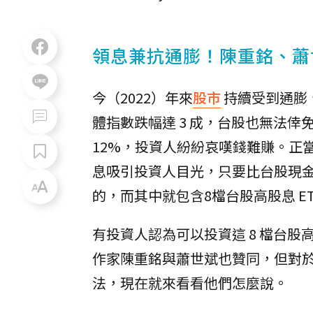
領息兼抗通膨！陳重銘、蕭
今（2022）年來
股市
持續受到通膨、
體指數跌幅達 3 成，台股也無法倖免，
12%，投資人紛紛哀嘆錢難賺。正當
息吸引投資人目光，只要比台股現金股
的，而其中就包含8檔台股高股息 ET
有投資人認為可以投資這 8 檔台股
作家陳重銘與蕭世斌也贊同，但對於如
法，現在就來看看他們怎麼說。