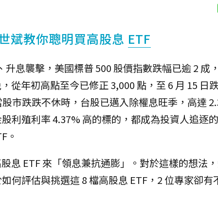
世斌教你聰明買高股息
ETF
升息襲擊，美國標普 500 股價指數跌幅已逾 2 成
從年初高點至今已修正 3,000 點，至 6 月 15 日
股市跌跌不休時，台股已邁入除權息旺季，高達 2.3
利殖利率 4.37% 高的標的，都成為投資人追逐
F。
高股息 ETF 來「領息兼抗通膨」。對於這樣的想法
何評估與挑選這 8 檔高股息 ETF，2 位專家卻有