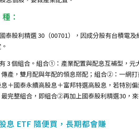
2 種：
國泰股利精選 30（00701），因成分股有台積電及約
定。
，則有 3 個組合。組合①：產業配置與配息互補型，元
、傳產，雙月配與年配的領息搭配；組合②：一網打
股息＋國泰永續高股息＋富邦特選高股息，若特別偏
最完整組合，即組合②再加上國泰股利精選30，來
高股息 ETF 隨便買，長期都會賺