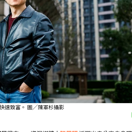
快速致富。 圖╱陳軍杉攝影