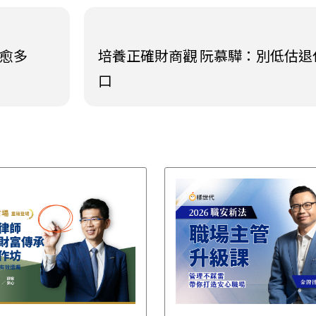
賠愈多
培養正確財商觀 阮慕驊：別低估退
口