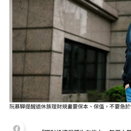
阮慕驊提醒退休族理財規畫要保本、保值，不要急於