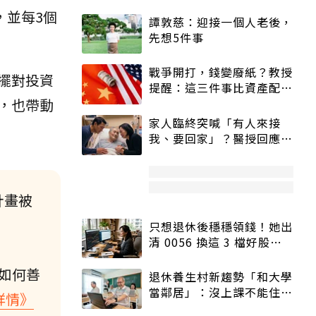
，並每3個
譚敦慈：迎接一個人老後，
先想5件事
戰爭開打，錢變廢紙？教授
擺對投資
提醒：這三件事比資產配置
，也帶動
更重要！
家人臨終突喊「有人來接
我、要回家」？醫授回應方
式快學：避免抱憾終生
計畫被
只想退休後穩穩領錢！她出
清 0056 換這 3 檔好股：
股價高點照樣買
如何善
退休養生村新趨勢「和大學
當鄰居」：沒上課不能住、
詳情》
宿舍變養老房