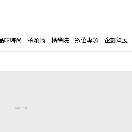
品味時尚
橘煩惱
橘學院
數位專題
企劃策展