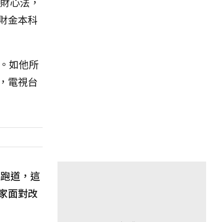
財心法，
財金本科
。如他所
，電視台
換跑道，這
家面對改