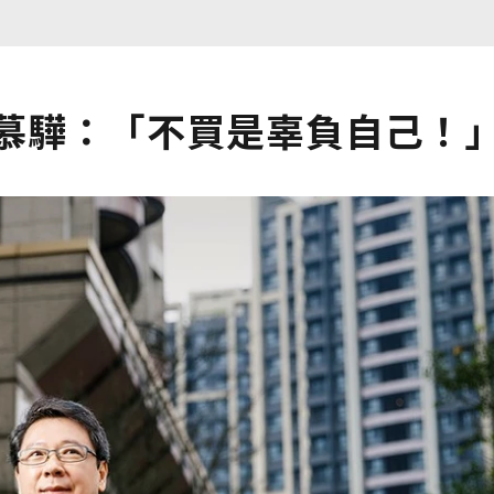
阮慕驊：「不買是辜負自己！