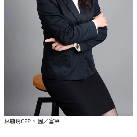
林毓琇CFP。 圖／富筆