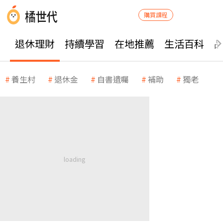
購買課程
退休理財
持續學習
在地推薦
生活百科
養生村
退休金
自書遺囑
補助
獨老