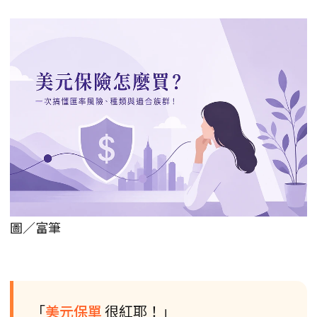
圖／富筆
「
美元保單
很紅耶！」