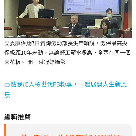
立委廖偉翔7日質詢勞動部長洪申翰說，勞保最高投
保級距10年未動，無論勞工薪水多高，全塞在同一個
天花板。 圖／葉冠妤攝影
🍊點我加入橘世代FB粉專，一起展開人生新風
景
編輯推薦