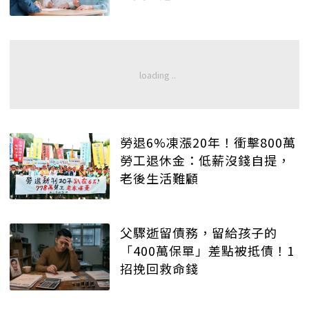
勞退6%凍漲20年！衝擊800萬
勞工退休金：低薪沒錢自提，
老後生活難顧
父驟逝留債務，留給孩子的
「400萬保單」差點被抵債！1
招挽回救命錢