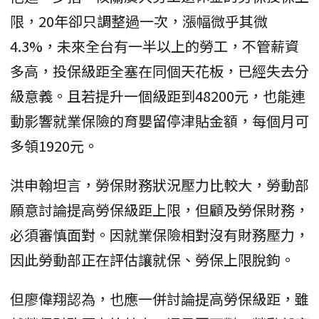
限，20年卻只調整過一次，漲幅微乎其微
4.3%，未來全台有一半以上的勞工，不管薪資
多高，投保級距全塞在同個天花板，已經失去分
級意義。且若提升一個級距到48200元，也能連
動影響就業保險的育嬰留停津貼金額，每個月可
多領1920元。
洪申翰坦言，勞保財務狀況壓力比較大，勞動部
願意討論提高勞保級距上限，但顧及勞保財務，
必須審慎面對。因就業保險相對沒有財務壓力，
因此勞動部正在評估讓就保、勞保上限脫鉤。
但廖偉翔認為，也應一併討論提高勞保級距，雖