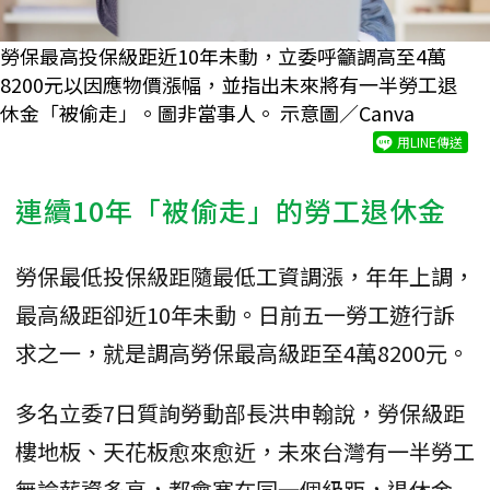
勞保最高投保級距近10年未動，立委呼籲調高至4萬
8200元以因應物價漲幅，並指出未來將有一半勞工退
休金「被偷走」。圖非當事人。 示意圖／Canva
用LINE傳送
連續10年「被偷走」的勞工退休金
勞保最低投保級距隨最低工資調漲，年年上調，
最高級距卻近10年未動。日前五一勞工遊行訴
求之一，就是調高勞保最高級距至4萬8200元。
多名立委7日質詢勞動部長洪申翰說，勞保級距
樓地板、天花板愈來愈近，未來台灣有一半勞工
無論薪資多高，都會塞在同一個級距，退休金