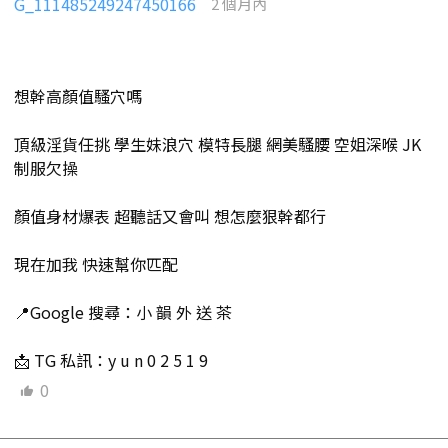
G_111485249247450166
2 個月內
想幹高顏值騷穴嗎
頂級淫貨任挑 學生妹浪穴 模特長腿 網美騷腰 空姐深喉 JK
制服欠操
顏值身材爆表 超聽話又會叫 想怎麼狠幹都行
現在加我 快速幫你匹配
📍Google 搜尋：小 韻 外 送 茶
📩 TG 私訊：y u n 0 2 5 1 9
0