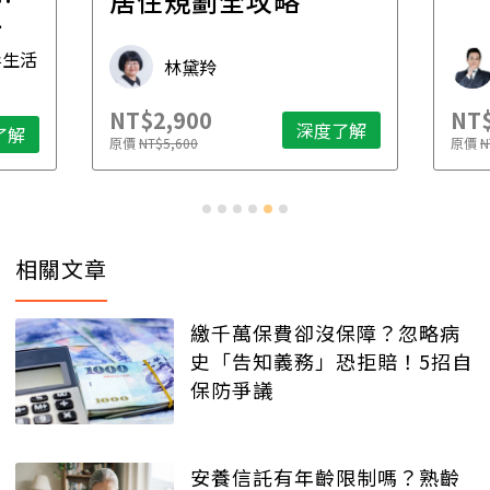
一
居住規劃全攻略
先
毒生活
林黛羚
NT$2,900
NT$
深度了解
了解
原價
NT$5,600
原價
N
相關文章
繳千萬保費卻沒保障？忽略病
史「告知義務」恐拒賠！5招自
保防爭議
安養信託有年齡限制嗎？熟齡