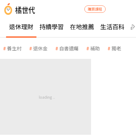
購買課程
退休理財
持續學習
在地推薦
生活百科
養生村
退休金
自書遺囑
補助
獨老