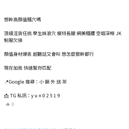
想幹高顏值騷穴嗎
頂級淫貨任挑 學生妹浪穴 模特長腿 網美騷腰 空姐深喉 JK
制服欠操
顏值身材爆表 超聽話又會叫 想怎麼狠幹都行
現在加我 快速幫你匹配
📍Google 搜尋：小 韻 外 送 茶
📩 TG 私訊：y u n 0 2 5 1 9
0