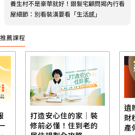
養生村不是豪華就好！銀髮宅顧問揭內行看
屋細節：別看裝潢要看「生活感」
推薦課程
遺
報
打造安心住的家｜裝
財
一
修前必懂！住到老的
產