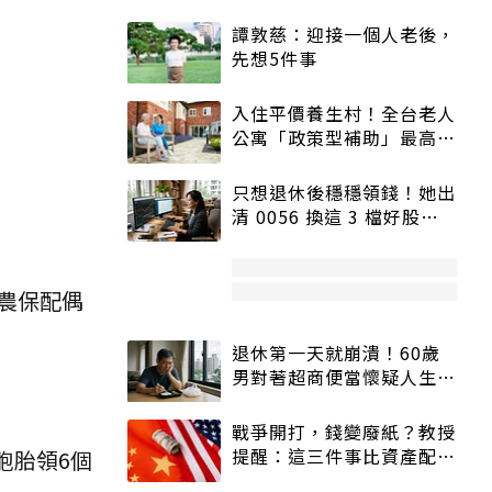
譚敦慈：迎接一個人老後，
先想5件事
入住平價養生村！全台老人
公寓「政策型補助」最高打
5折
只想退休後穩穩領錢！她出
清 0056 換這 3 檔好股：
股價高點照樣買
農保配偶
退休第一天就崩潰！60歲
男對著超商便當懷疑人生
「一切好安靜」
戰爭開打，錢變廢紙？教授
提醒：這三件事比資產配置
胞胎領6個
更重要！