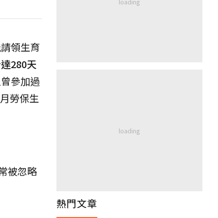
能請領生育
280天
但曾參加過
個月勞保生
常被忽略
熱門文章