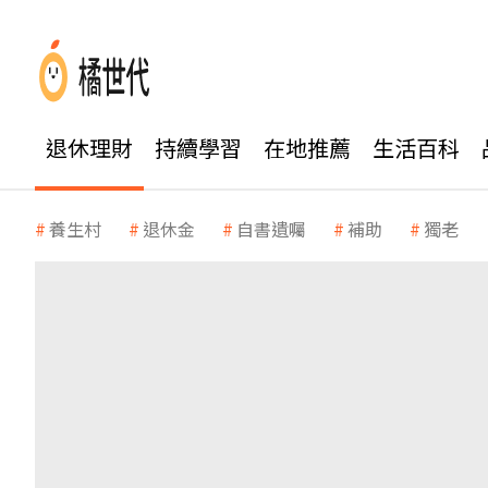
退休理財
持續學習
在地推薦
生活百科
養生村
退休金
自書遺囑
補助
獨老