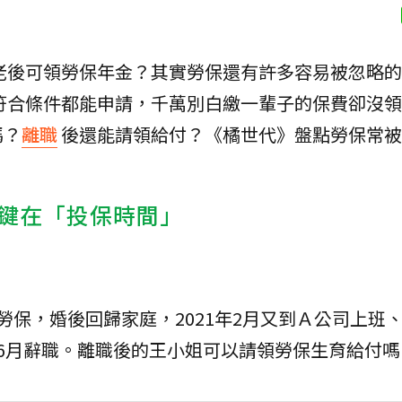
老後可領勞保年金？其實勞保還有許多容易被忽略的
符合條件都能申請，千萬別白繳一輩子的保費卻沒領
嗎？
離職
後還能請領給付？《橘世代》盤點勞保常被
鍵在「投保時間」
勞保，婚後回歸家庭，2021年2月又到Ａ公司上班
6月辭職。離職後的王小姐可以請領勞保生育給付嗎