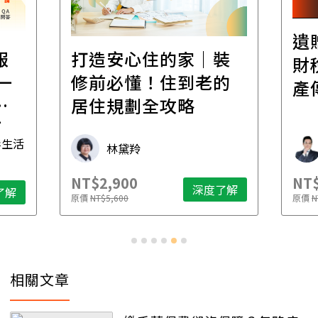
遺
報
打造安心住的家｜裝
財
一
修前必懂！住到老的
產
一
居住規劃全攻略
先
毒生活
林黛羚
NT$2,900
NT$
深度了解
了解
原價
NT$5,600
原價
N
相關文章