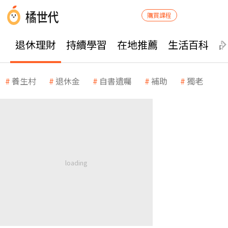
購買課程
退休理財
持續學習
在地推薦
生活百科
養生村
退休金
自書遺囑
補助
獨老