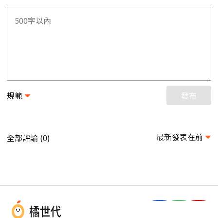
規範
發布
最新發表在前
全部評論 (
)
0