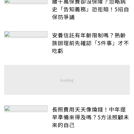
繳千萬保費卻沒保障？忽略病
史「告知義務」恐拒賠！5招自
保防爭議
安養信託有年齡限制嗎？熟齡
族辦理前先確認「5件事」才不
吃虧
長照費用天天像燒錢！中年提
早準備來得及嗎？5方法照顧未
來的自己