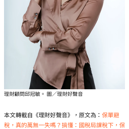
理財顧問邱冠敏。 圖／理財好聲音
本文轉載自《理財好聲音》，原文為：
保單避
稅，真的萬無一失嗎？搞懂：國稅局課稅下，保