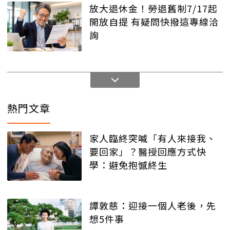
放大退休金！勞退舊制7/17起
開放自提 有疑問快撥這專線洽
詢
熱門文章
家人臨終突喊「有人來接我、
要回家」？醫授回應方式快
學：避免抱憾終生
譚敦慈：迎接一個人老後，先
想5件事