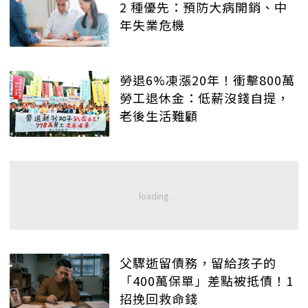
2 種優先：預防大病開銷、中
年失業危機
勞退6%凍漲20年！衝擊800萬
勞工退休金：低薪沒錢自提，
老後生活難顧
父驟逝留債務，留給孩子的
「400萬保單」差點被抵債！1
招挽回救命錢