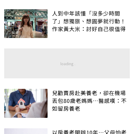
人到中年該懂「沒多少時間
了」想獨旅、想圓夢就行動！
作家黃大米：討好自己很值得
兒勸賣房赴美養老，卻在機場
丟包80歲老媽媽…醫感嘆：不
如留房養老
以房養老開辦10年…父母怕老