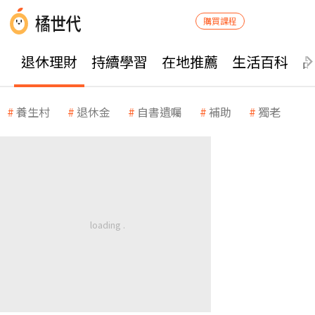
購買課程
退休理財
持續學習
在地推薦
生活百科
養生村
退休金
自書遺囑
補助
獨老