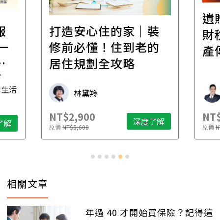
遺
報
打造安心住的家｜裝
財
一
修前必懂！住到老的
產
一
居住規劃全攻略
先
毒生活
林黛羚
NT$2,900
NT$
深度了解
了解
原價
NT$5,600
原價
N
相關文章
年過 40 才開始買保險？記得這