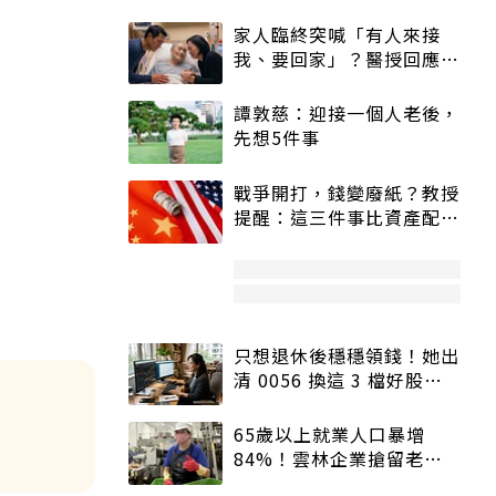
家人臨終突喊「有人來接
我、要回家」？醫授回應方
式快學：避免抱憾終生
譚敦慈：迎接一個人老後，
先想5件事
戰爭開打，錢變廢紙？教授
提醒：這三件事比資產配置
更重要！
只想退休後穩穩領錢！她出
清 0056 換這 3 檔好股：
股價高點照樣買
65歲以上就業人口暴增
84%！雲林企業搶留老員
工：穩定性高、經驗豐富