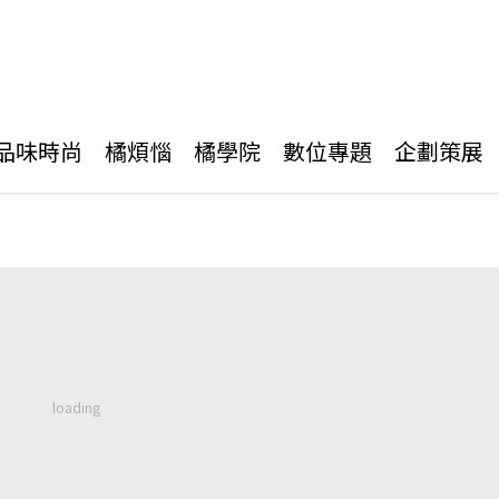
品味時尚
橘煩惱
橘學院
數位專題
企劃策展