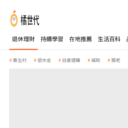
退休理財
持續學習
在地推薦
生活百科
養生村
退休金
自書遺囑
補助
獨老