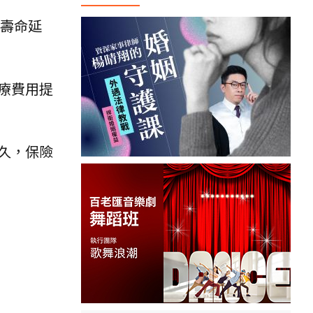
均壽命延
療費用提
久，保險