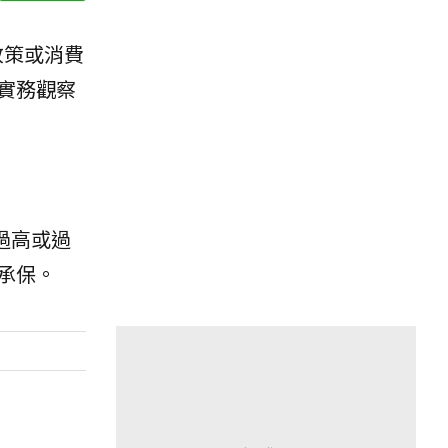
政策或消費
實務觀察
過高或過
承保。