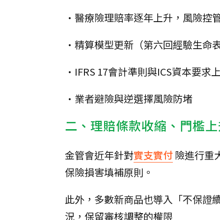
•醫療險理賠率逐年上升，風險控
•精算模型更新（第六回經驗生命
•IFRS 17會計準則與ICS資本要求
•業者避險與逆選擇風險防堵
二、理賠條款收縮、門檻上
金管會近年針對
實支實付
險進行重
保險損害填補原則。
此外，多數新商品也導入「不保證
況，保留審核調整的權限