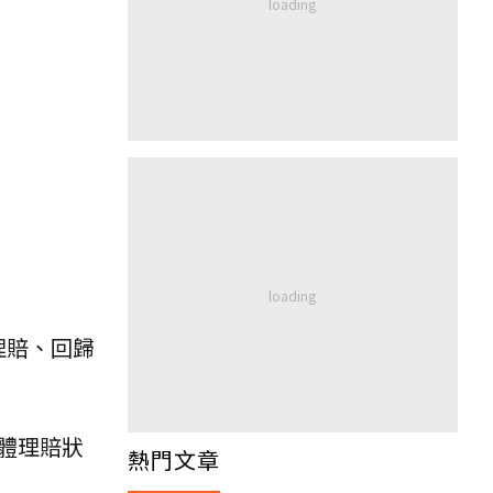
理賠、回歸
體理賠狀
熱門文章