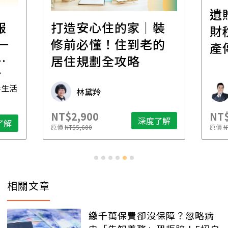
遺
報
打造安心住的家｜裝
財
一
修前必懂！住到老的
產
一
居住規劃全攻略
先
毒生活
林黛羚
NT$2,900
NT$
深度了解
了解
原價
NT$5,600
原價
N
相關文章
繳千萬保費卻沒保障？忽略病