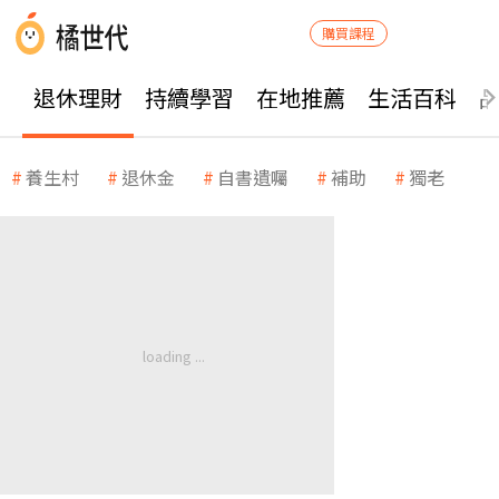
購買課程
退休理財
持續學習
在地推薦
生活百科
養生村
退休金
自書遺囑
補助
獨老