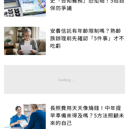
史「告知義務」恐拒賠！5招自
保防爭議
安養信託有年齡限制嗎？熟齡
族辦理前先確認「5件事」才不
吃虧
長照費用天天像燒錢！中年提
早準備來得及嗎？5方法照顧未
來的自己