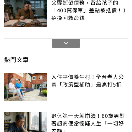
父驟逝留債務，留給孩子的
「400萬保單」差點被抵債！1
招挽回救命錢
熱門文章
入住平價養生村！全台老人公
寓「政策型補助」最高打5折
退休第一天就崩潰！60歲男對
著超商便當懷疑人生「一切好
安靜」