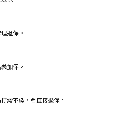
辦理退保。
名義加保。
仍持續不繳，會直接退保。
：