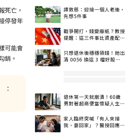
報死亡，
譚敦慈：迎接一個人老後，
先想5件事
接停發年
戰爭開打，錢變廢紙？教授
提醒：這三件事比資產配置
更重要！
樣可能會
只想退休後穩穩領錢！她出
勾銷。
清 0056 換這 3 檔好股：
股價高點照樣買
 ：
退休第一天就崩潰！60歲
男對著超商便當懷疑人生
「一切好安靜」
家人臨終突喊「有人來接
我、要回家」？醫授回應方
式快學：避免抱憾終生