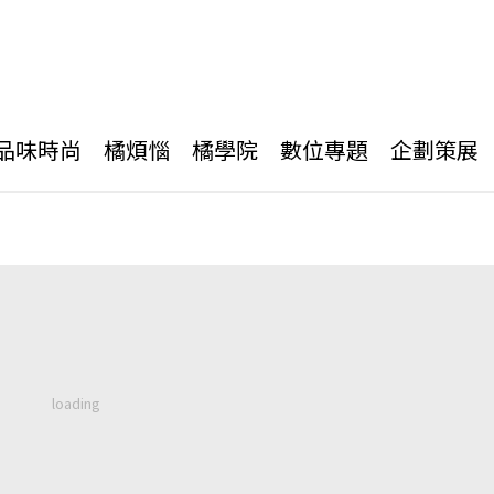
品味時尚
橘煩惱
橘學院
數位專題
企劃策展