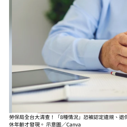
勞保局全台大清查！「8種情況」恐被認定違規、退
休年齡才發現。 示意圖／Canva