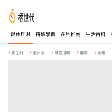
退休理財
持續學習
在地推薦
生活百科
養生村
退休金
自書遺囑
補助
獨老