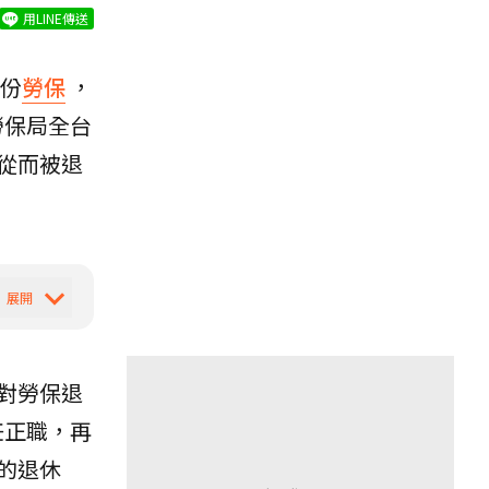
用LINE傳送
份
勞保
，
勞保局全台
從而被退
對勞保退
任正職，再
的退休