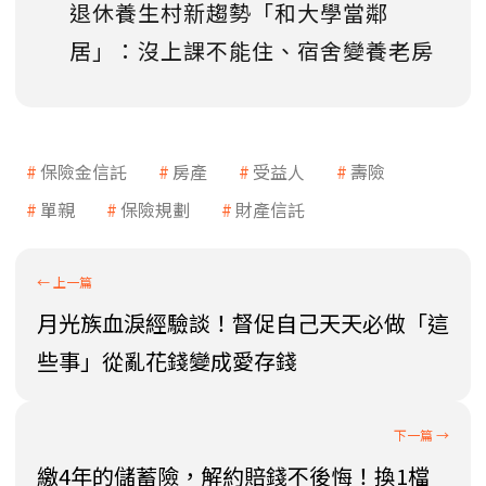
退休養生村新趨勢「和大學當鄰
居」：沒上課不能住、宿舍變養老房
保險金信託
房產
受益人
壽險
單親
保險規劃
財產信託
月光族血淚經驗談！督促自己天天必做「這
些事」從亂花錢變成愛存錢
繳4年的儲蓄險，解約賠錢不後悔！換1檔