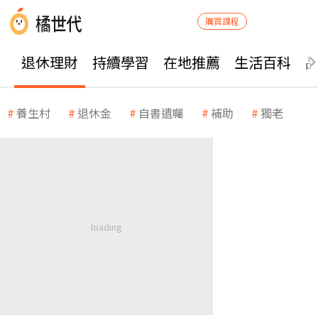
購買課程
退休理財
持續學習
在地推薦
生活百科
養生村
退休金
自書遺囑
補助
獨老