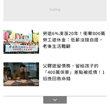
勞退6%凍漲20年！衝擊800萬
勞工退休金：低薪沒錢自提，
老後生活難顧
父驟逝留債務，留給孩子的
「400萬保單」差點被抵債！1
招挽回救命錢