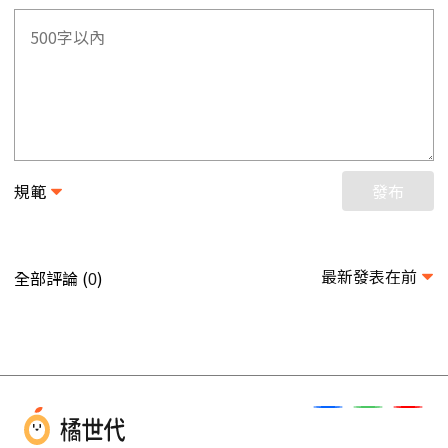
規範
發布
最新發表在前
全部評論 (
)
0