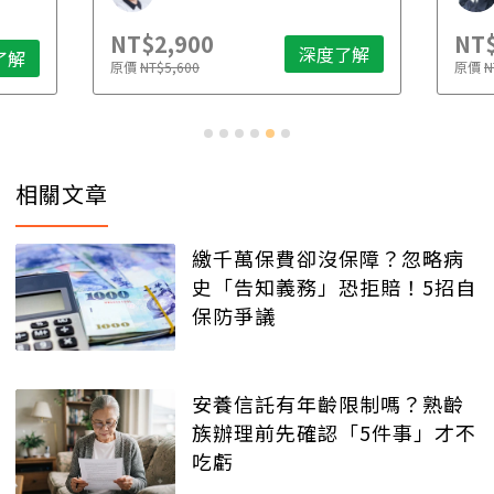
NT$2,900
NT$
深度了解
了解
原價
NT$5,600
原價
N
相關文章
繳千萬保費卻沒保障？忽略病
史「告知義務」恐拒賠！5招自
保防爭議
安養信託有年齡限制嗎？熟齡
族辦理前先確認「5件事」才不
吃虧