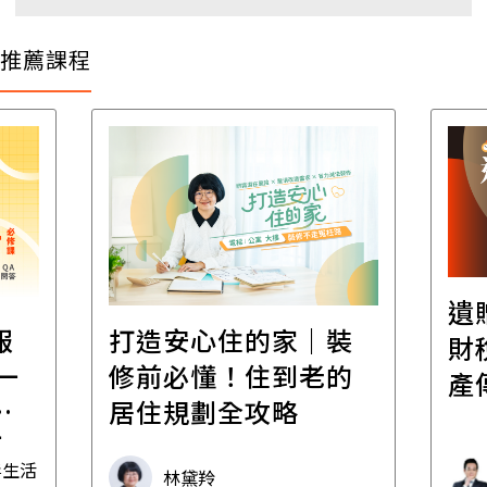
推薦課程
遺
報
打造安心住的家｜裝
財
一
修前必懂！住到老的
產
一
居住規劃全攻略
先
毒生活
林黛羚