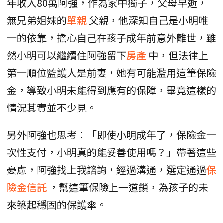
年收入80萬阿強，作為家中獨子，父母早逝，
無兄弟姐妹的
單親
父親，他深知自己是小明唯
一的依靠，擔心自己在孩子成年前意外離世，雖
然小明可以繼續住阿強留下
房產
中，但法律上
第一順位監護人是前妻，她有可能濫用這筆保險
金，導致小明未能得到應有的保障，畢竟這樣的
情況其實並不少見。
另外阿強也思考：「即使小明成年了，保險金一
次性支付，小明真的能妥善使用嗎？」帶著這些
憂慮，阿強找上我諮詢，經過溝通，選定通過
保
險金信託
，幫這筆保險上一道鎖，為孩子的未
來築起穩固的保護傘。