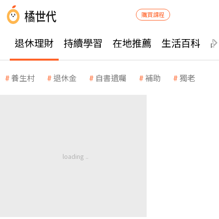
購買課程
退休理財
持續學習
在地推薦
生活百科
養生村
退休金
自書遺囑
補助
獨老