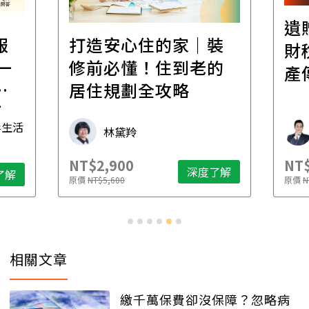
遺
報
打造安心住的家｜裝
財
一
修前必懂！住到老的
產
一
居住規劃全攻略
先
毒生活
林黛羚
NT$2,900
NT$
深度了解
了解
原價
NT$5,600
原價
N
相關文章
繳千萬保費卻沒保障？忽略病