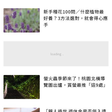
新手種花100問／什麼植物最
好養？3方法選對，就會得心應
手
螢火蟲季節來了！桃園北橫導
覽圖出爐，賞螢最推「這9處」
「親人過世 退休金是否併入遺