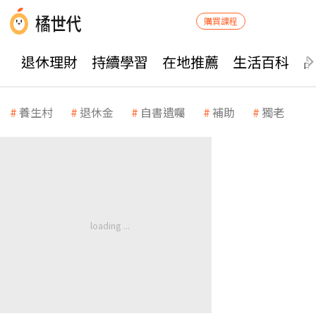
購買課程
退休理財
持續學習
在地推薦
生活百科
養生村
退休金
自書遺囑
補助
獨老