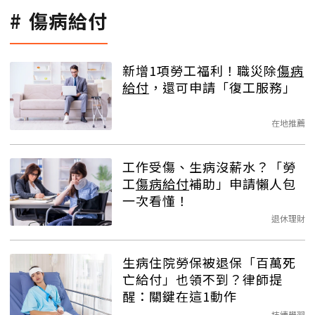
傷病給付
新增1項勞工福利！職災除
傷病
給付
，還可申請「復工服務」
在地推薦
工作受傷、生病沒薪水？「勞
工
傷病給付
補助」申請懶人包
一次看懂！
退休理財
生病住院勞保被退保「百萬死
亡給付」也領不到？律師提
醒：關鍵在這1動作
持續學習