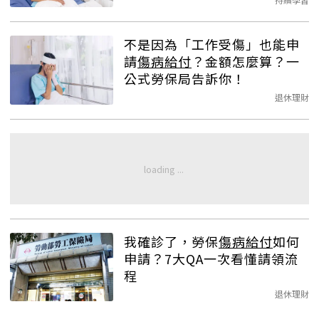
不是因為「工作受傷」也能申
請
傷病給付
？金額怎麼算？一
公式勞保局告訴你！
退休理財
我確診了，勞保
傷病給付
如何
申請？7大QA一次看懂請領流
程
退休理財