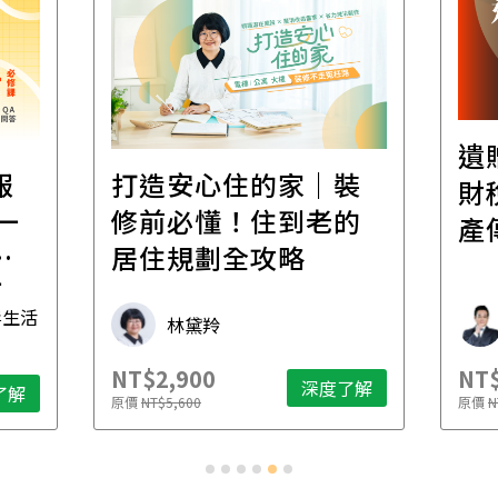
遺贈稅規劃直播課│
裝
百
財稅專家親授，讓資
的
經
產傳承更有效率
年
財稅專家 朱家棟
NT$2,500
NT$
了解
深度了解
原價
NT$4,888
原價
N