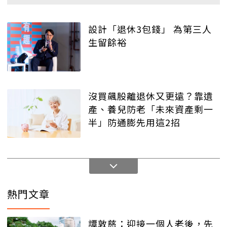
設計「退休3包錢」 為第三人
生留餘裕
沒買飆股離退休又更遠？靠遺
產、養兒防老「未來資產剩一
半」防通膨先用這2招
熱門文章
譚敦慈：迎接一個人老後，先