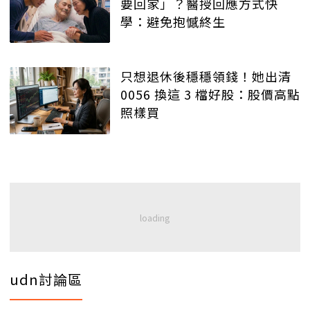
要回家」？醫授回應方式快
學：避免抱憾終生
只想退休後穩穩領錢！她出清
0056 換這 3 檔好股：股價高點
照樣買
udn討論區