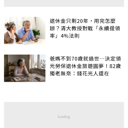
退休金只剩20年，用完怎麼
辦？清大教授對戰「永續提領
率」4%法則
爸媽不到70歲就過世…決定領
光勞保退休金旅遊圓夢！82歲
獨老無奈：錢花光人還在