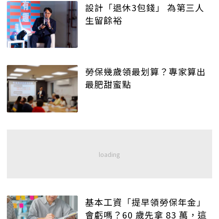
設計「退休3包錢」 為第三人
生留餘裕
勞保幾歲領最划算？專家算出
最肥甜蜜點
基本工資「提早領勞保年金」
會虧嗎？60 歲先拿 83 萬，這