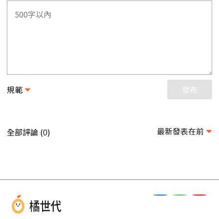
規範
發布
最新發表在前
全部評論 (
)
0