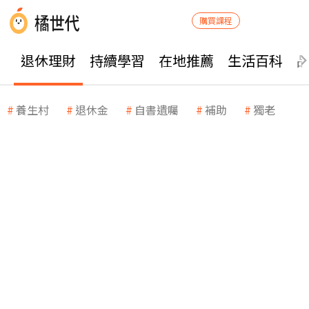
購買課程
退休理財
持續學習
在地推薦
生活百科
養生村
退休金
自書遺囑
補助
獨老