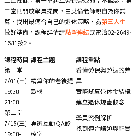
上直播課，第一堂建立勞保勞退的基本觀念，第
二堂則開放學員提問，由艾倫老師親自為你試
算，找出最適合自己的退休策略，為
第三人生
做好準備。課程詳情請
點擊連結
或電洽02-2649-
1681按2。
課程時間
課程主題
課程重點
第一堂
看懂勞保與勞退的差
7/01(三)
精算你的老後提
異
19:30-
款機
實際試算退休金結構
21:00
建立退休規畫觀念
第二堂
學員案例解析
7/15(三)
專家互動 QA診
找到適合請領與配置
19:30-
療室