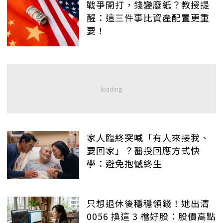
戰爭開打，錢變廢紙？教授提
醒：這三件事比資產配置更重
要！
家人臨終突喊「有人來接我、
要回家」？醫授回應方式快
學：避免抱憾終生
只想退休後穩穩領錢！她出清
0056 換這 3 檔好股：股價高點