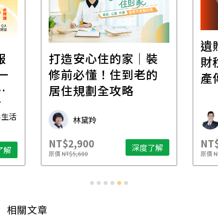
遺
報
打造安心住的家｜裝
財
一
修前必懂！住到老的
產
一
居住規劃全攻略
先
毒生活
林黛羚
NT$2,900
NT$
深度了解
了解
原價
NT$5,600
原價
N
相關文章