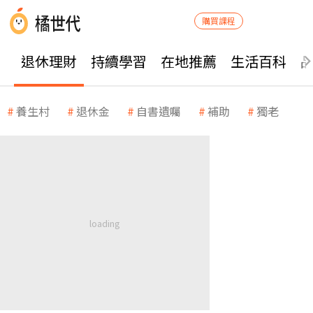
購買課程
退休理財
持續學習
在地推薦
生活百科
養生村
退休金
自書遺囑
補助
獨老