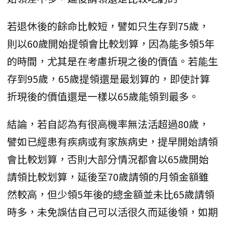
若退休後的餘命比較短，譬如只生存到75歲，
則以60歲開始提領會比較划算，因為能多領5年
的時間，尤其是在考慮折現之後的價值。若能生
存到95歲，65歲提領還是最划算的，即使計算
折現後的價值還是一樣以65歲能領到最多。
結論，若自認為有很高機率無法活超過80歲，
譬如已經患有疾病或有家族病史，提早開始請領
會比較划算，否則大部分情況都會以65歲開始
請領比較划算，延後至70歲請領的月領金額雖
然較高，但少領5年後的總金額並未比65歲請領
時多，未免誤估自己可以活很久而延後領，如期