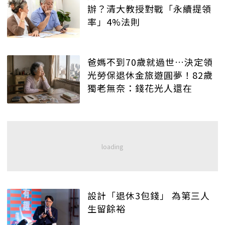
辦？清大教授對戰「永續提領
率」4%法則
爸媽不到70歲就過世…決定領
光勞保退休金旅遊圓夢！82歲
獨老無奈：錢花光人還在
設計「退休3包錢」 為第三人
生留餘裕