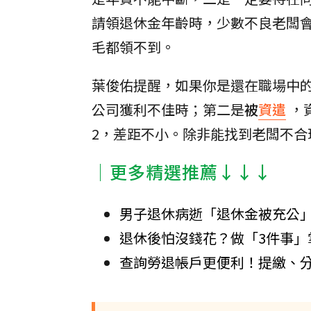
請領退休金年齡時，少數不良老闆
毛都領不到。
葉俊佑提醒，如果你是還在職場中
公司獲利不佳時；第二是
被
資遣
，
2，差距不小。除非能找到老闆不合
│更多精選推薦↓↓↓
男子退休病逝「退休金被充公」
退休後怕沒錢花？做「3件事」
查詢勞退帳戶更便利！提繳、分