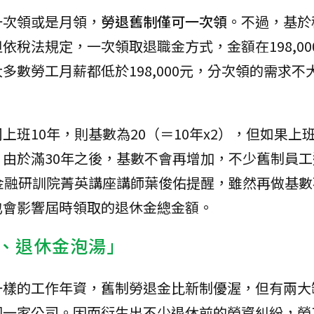
一次領或是月領，
勞退舊制僅可一次領
。不過，基於
稅法規定，一次領取退職金方式，金額在198,00
數勞工月薪都低於198,000元，分次領的需求不
班10年，則基數為20（＝10年x2），但如果上班
1）。由於滿30年之後，基數不會再增加，不少舊制員
金融研訓院菁英講座講師葉俊佑提醒，雖然再做基數
也會影響屆時領取的退休金總金額。
、退休金泡湯」
一樣的工作年資，舊制勞退金比新制優渥，但有兩大
同一家公司。因而衍生出不少退休前的勞資糾紛，勞