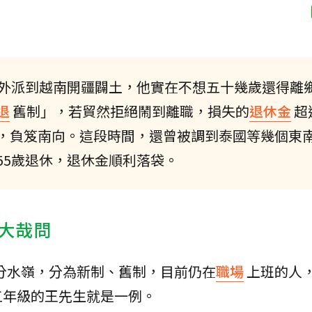
求外派到越南開疆闢土，他實在不想五十幾歲還得離
退
舊制」，若貿然拒絕鬧到離職，損失的
退休金
超
，負笈南向。這段時間，還曾被調到泰國等幾個東
55歲退休，退休金順利落袋。
大哉問
為分水嶺，分為新制、舊制，目前仍在
職場
上班的人
五年級的王先生就是一例。