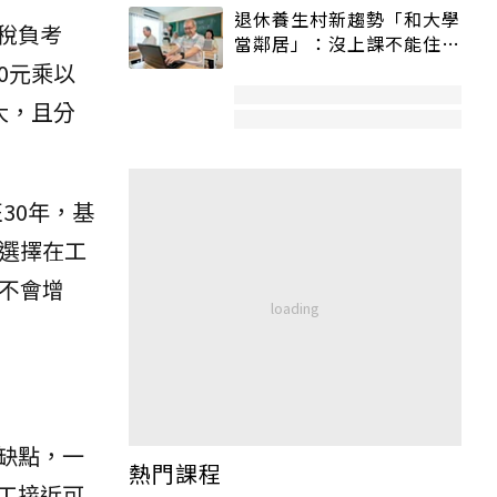
退休養生村新趨勢「和大學
稅負考
當鄰居」：沒上課不能住、
宿舍變養老房
0元乘以
大，且分
30年，基
工選擇在工
不會增
缺點，一
熱門課程
工接近可