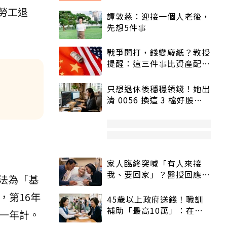
歲勞工退
譚敦慈：迎接一個人老後，
先想5件事
戰爭開打，錢變廢紙？教授
提醒：這三件事比資產配置
更重要！
只想退休後穩穩領錢！她出
清 0056 換這 3 檔好股：
股價高點照樣買
家人臨終突喊「有人來接
我、要回家」？醫授回應方
法為「基
式快學：避免抱憾終生
，第16年
45歲以上政府送錢！職訓
補助「最高10萬」：在
一年計。
職、待業都能申請