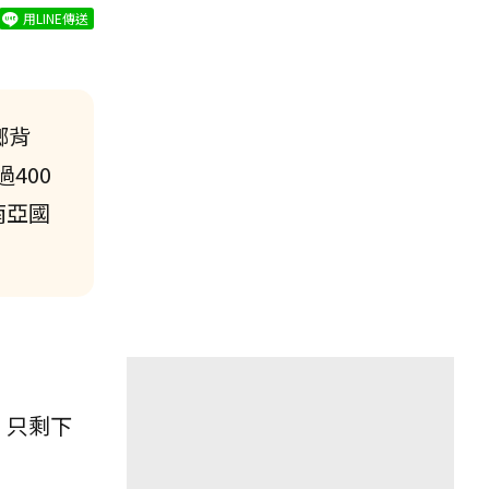
用LINE傳送
鄉背
過400
南亞國
，只剩下