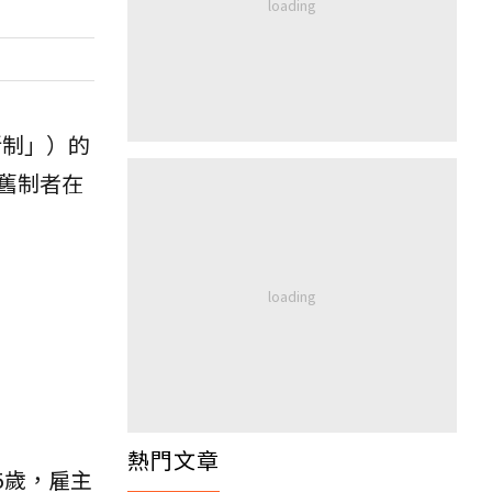
新制」）的
舊制者在
熱門文章
5歲，雇主