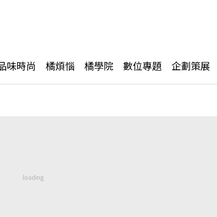
品味時尚
橘煩惱
橘學院
數位專題
企劃策展