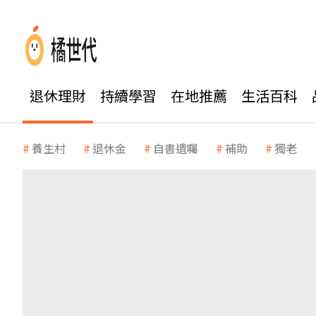
退休理財
持續學習
在地推薦
生活百科
養生村
退休金
自書遺囑
補助
獨老