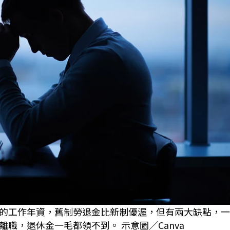
的工作年資，舊制勞退金比新制優渥，但有兩大缺點，一
職，退休金一毛都領不到。 示意圖／Canva