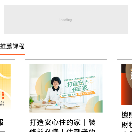
推薦課程
遺
報
打造安心住的家｜裝
財
一
修前必懂！住到老的