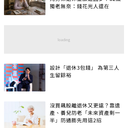
獨老無奈：錢花光人還在
設計「退休3包錢」 為第三人
生留餘裕
沒買飆股離退休又更遠？靠遺
產、養兒防老「未來資產剩一
半」防通膨先用這2招