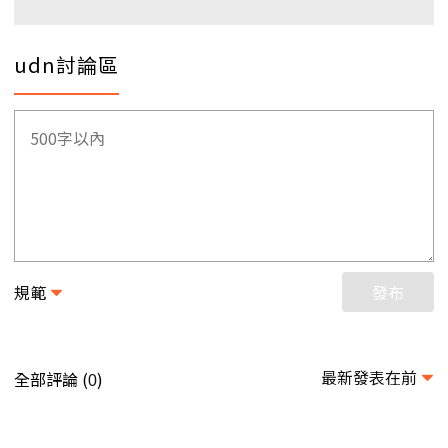
udn討論區
規範
發布
最新發表在前
全部評論 (
)
0