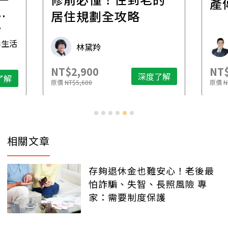
產
一
居住規劃全攻略
先
毒生活
林黛羚
NT$2,900
NT$
深度了解
了解
原價
NT$5,600
原價
N
相關文章
存夠退休金也難安心！老後最
怕詐騙、失智、長照風險 專
家：需要制度保護