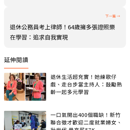
退休公務員考上律師！64歲擁多張證照樂
在學習：追求自我實現
延伸閱讀
退休生活超充實！她練歌仔
戲、走台步當主持人：鼓勵熟
齡一起多元學習
一口氣開出400個職缺！新竹
聯合徵才歡迎二度就業婦女、
壯世代 最高薪57K