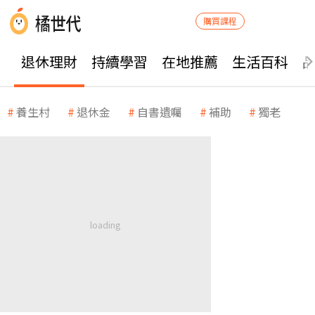
購買課程
退休理財
持續學習
在地推薦
生活百科
養生村
退休金
自書遺囑
補助
獨老