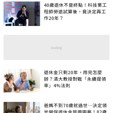
40歲退休不是終點！科技業工
程師勞退試算後，竟決定再工
作20年？
退休金只剩20年，用完怎麼
辦？清大教授對戰「永續提領
率」4%法則
爸媽不到70歲就過世…決定領
光勞保退休金旅遊圓夢！82歲