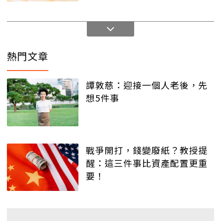
熱門文章
譚敦慈：迎接一個人老後，先
想5件事
戰爭開打，錢變廢紙？教授提
醒：這三件事比資產配置更重
要！