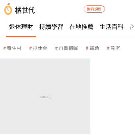
購買課程
退休理財
持續學習
在地推薦
生活百科
養生村
退休金
自書遺囑
補助
獨老