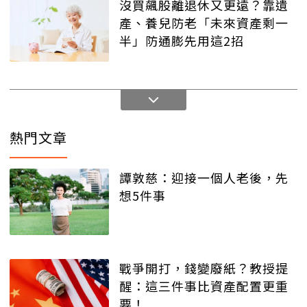
沒買飆股離退休又更遠？靠遺
產、養兒防老「未來資產剩一
半」防通膨先用這2招
熱門文章
譚敦慈：迎接一個人老後，先
想5件事
戰爭開打，錢變廢紙？教授提
醒：這三件事比資產配置更重
要！