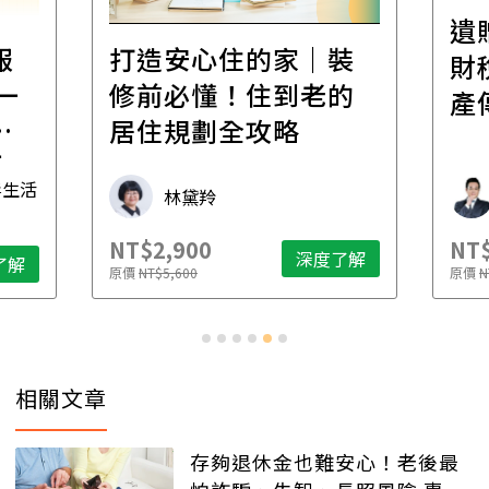
遺
報
打造安心住的家｜裝
財
一
修前必懂！住到老的
產
一
居住規劃全攻略
先
毒生活
林黛羚
NT$2,900
NT$
深度了解
了解
原價
NT$5,600
原價
N
相關文章
存夠退休金也難安心！老後最