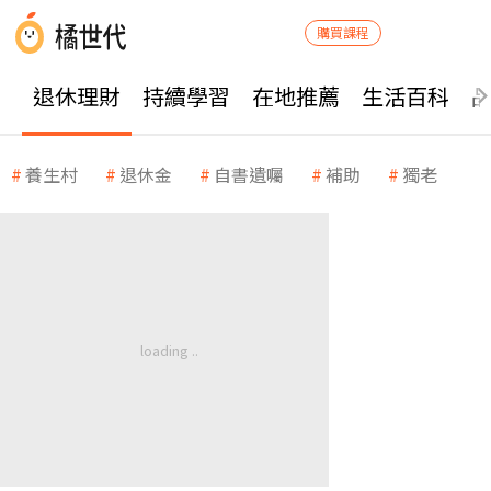
購買課程
退休理財
持續學習
在地推薦
生活百科
養生村
退休金
自書遺囑
補助
獨老