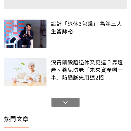
設計「退休3包錢」 為第三人
生留餘裕
沒買飆股離退休又更遠？靠遺
產、養兒防老「未來資產剩一
半」防通膨先用這2招
熱門文章