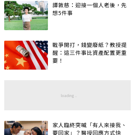
譚敦慈：迎接一個人老後，先
想5件事
戰爭開打，錢變廢紙？教授提
醒：這三件事比資產配置更重
要！
家人臨終突喊「有人來接我、
要回家」？醫授回應方式快