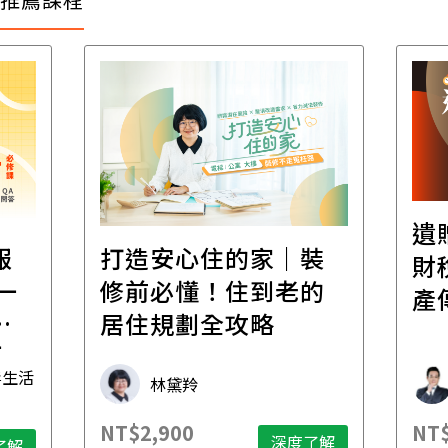
遺
報
打造安心住的家｜裝
財
一
修前必懂！住到老的
產
一
居住規劃全攻略
先
毒生活
林黛羚
NT$2,900
NT$
深度了解
了解