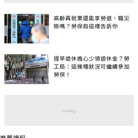
高齡再就業還能享勞退、職災
險嗎？勞保局這樣告訴你
提早退休擔心少領退休金？勞
工局：這幾種狀況可繼續參加
勞保！
推薦課程