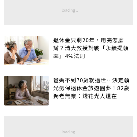
退休金只剩20年，用完怎麼
辦？清大教授對戰「永續提領
率」4%法則
爸媽不到70歲就過世…決定領
光勞保退休金旅遊圓夢！82歲
獨老無奈：錢花光人還在