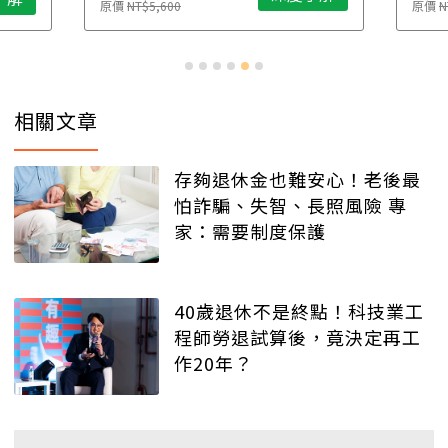
原價
NT$5,600
原價
N
相關文章
存夠退休金也難安心！老後最
怕詐騙、失智、長照風險 專
家：需要制度保護
40歲退休不是終點！科技業工
程師勞退試算後，竟決定再工
作20年？