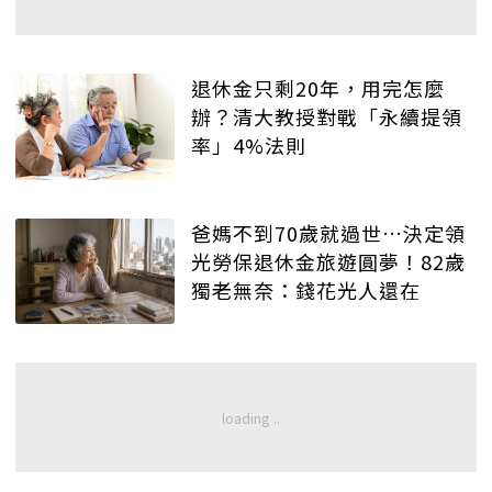
退休金只剩20年，用完怎麼
辦？清大教授對戰「永續提領
率」4%法則
爸媽不到70歲就過世…決定領
光勞保退休金旅遊圓夢！82歲
獨老無奈：錢花光人還在