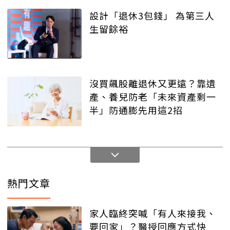
設計「退休3包錢」 為第三人
生留餘裕
沒買飆股離退休又更遠？靠遺
產、養兒防老「未來資產剩一
半」防通膨先用這2招
熱門文章
家人臨終突喊「有人來接我、
要回家」？醫授回應方式快