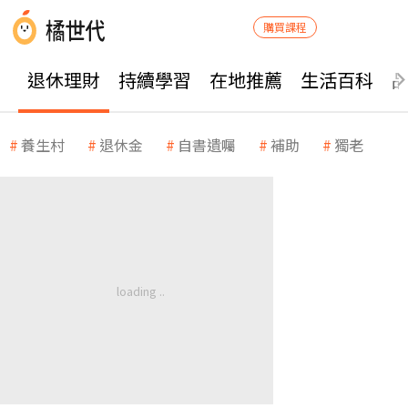
購買課程
退休理財
持續學習
在地推薦
生活百科
養生村
退休金
自書遺囑
補助
獨老