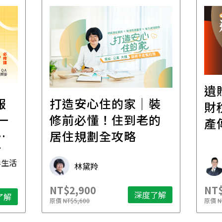
遺
報
打造安心住的家｜裝
財
一
修前必懂！住到老的
產
一
居住規劃全攻略
先
毒生活
林黛羚
NT$2,900
NT$
深度了解
了解
原價
NT$5,600
原價
N