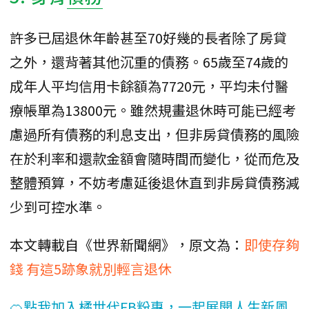
許多已屆退休年齡甚至70好幾的長者除了房貸
之外，還背著其他沉重的債務。65歲至74歲的
成年人平均信用卡餘額為7720元，平均未付醫
療帳單為13800元。雖然規畫退休時可能已經考
慮過所有債務的利息支出，但非房貸債務的風險
在於利率和還款金額會隨時間而變化，從而危及
整體預算，不妨考慮延後退休直到非房貸債務減
少到可控水準。
本文轉載自《世界新聞網》，原文為：
即使存夠
錢 有這5跡象就別輕言退休
🍊點我加入橘世代FB粉專，一起展開人生新風