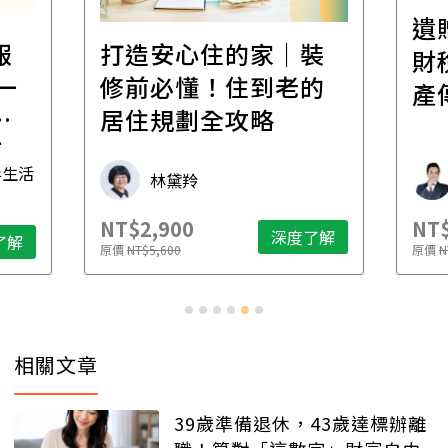
遺贈稅規劃直播課│
裝
百
財稅專家親授，讓資
的
經
產傳承更有效率
年
財稅專家 朱家棟
NT$2,500
NT$
了解
深度了解
原價
NT$4,888
原價
N
…
相關文章
39歲準備退休，43歲達標辦離