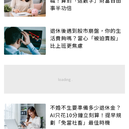
職！算對「這數字」財富自由
事半功倍
退休後遇到股市崩盤，你的生
活費夠嗎？當心「被迫賣股」
比上班更焦慮
不婚不生要準備多少退休金？
AI只花10分鐘立刻算！提早規
劃「免當社畜」最佳時機