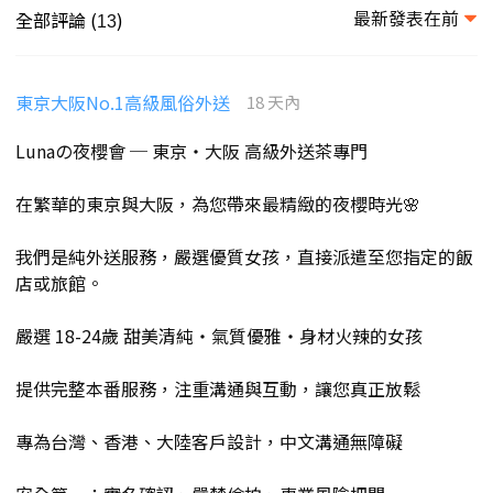
最新發表在前
全部評論 (
)
13
東京大阪No.1高級風俗外送
18 天內
Lunaの夜櫻會 ─ 東京・大阪 高級外送茶專門
在繁華的東京與大阪，為您帶來最精緻的夜櫻時光🌸
我們是純外送服務，嚴選優質女孩，直接派遣至您指定的飯
店或旅館。
嚴選 18-24歲 甜美清純・氣質優雅・身材火辣的女孩
提供完整本番服務，注重溝通與互動，讓您真正放鬆
專為台灣、香港、大陸客戶設計，中文溝通無障礙