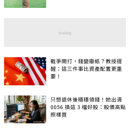
戰爭開打，錢變廢紙？教授提
醒：這三件事比資產配置更重
要！
只想退休後穩穩領錢！她出清
0056 換這 3 檔好股：股價高點
照樣買