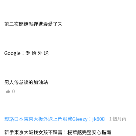
第三次開始就存進最愛了🤣
Google：瀞 怡 外 送
男人倦怠後的加油站
0
瓔珞日本東京大板外送上門服務Gleezy：jk608
1 個月內
新手東京大阪找女孩不踩雷！桜華館完整安心指南