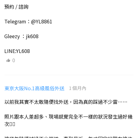
預約 / 諮詢
Telegram：@YL8861
Gleezy ：jk608
LINE:YL608
0
東京大阪No.1高級風俗外送
1 個月內
以前我其實不太敢隨便找外送，因為真的踩過不少雷……
照片跟本人差超多、現場感覺完全不一樣的狀況發生過好幾
次😵‍💫