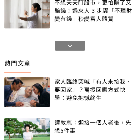
不想天天盯股市，更怕賺了又
賠錢！過來人 3 步驟「不理財
變有錢」秒變富人體質
熱門文章
家人臨終突喊「有人來接我、
要回家」？醫授回應方式快
學：避免抱憾終生
譚敦慈：迎接一個人老後，先
想5件事