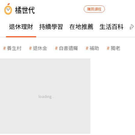
購買課程
退休理財
持續學習
在地推薦
生活百科
養生村
退休金
自書遺囑
補助
獨老