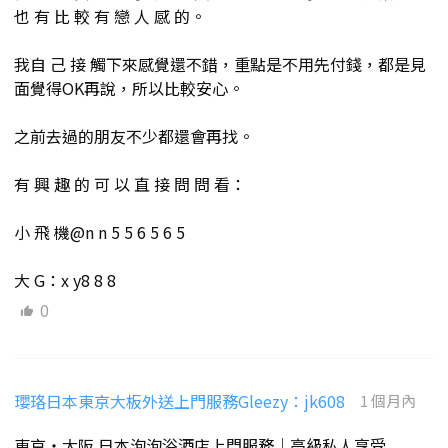
也 有 比 較 有 戀 人 感 的。
我自 己 接 觸下來感覺還不錯，重點是不用先付錢，都是見
面覺得OK再說，所以比較安心。
之前去過的朋友不少都還會再找。
有 興 趣 的 可 以 直 接 問 問 看：
小 飛 機@n n 5 5 6 5 6 5
大 G：x y8 8 8
0
瓔珞日本東京大板外送上門服務Gleezy：jk608
1 個月內
東京・大阪 日本泡泡浴酒店上門服務｜高級私人享受