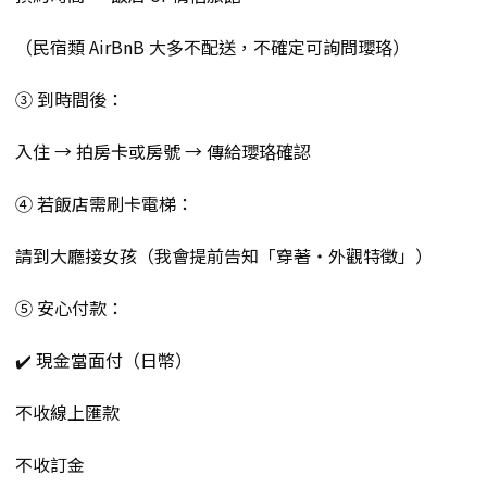
（民宿類 AirBnB 大多不配送，不確定可詢問瓔珞）
③ 到時間後：
入住 → 拍房卡或房號 → 傳給瓔珞確認
④ 若飯店需刷卡電梯：
請到大廳接女孩（我會提前告知「穿著・外觀特徵」）
⑤ 安心付款：
✔️ 現金當面付（日幣）
不收線上匯款
不收訂金