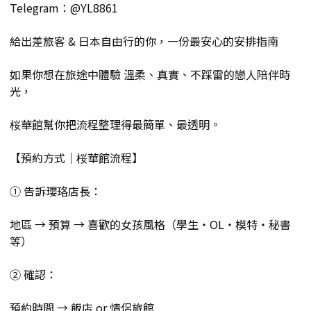
Telegram：@YL8861
給出差旅客 & 日本自由行的你，一份最安心的安排指南
如果你想在旅途中體驗 溫柔、真實、不踩雷的戀人陪伴時
光，
桜華館幫你把流程整理得最簡單、最透明。
【預約方式｜桜華館流程】
① 告訴瓔珞店長：
地區 → 預算 → 喜歡的女孩風格（學生・OL・模特・秘書
等）
② 確認：
預約時間 → 飯店 or 情侶旅館