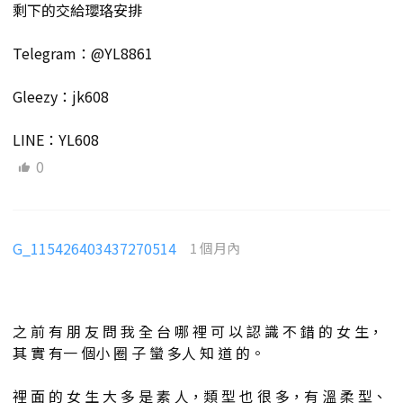
剩下的交給瓔珞安排
Telegram：@YL8861
Gleezy：jk608
LINE：YL608
0
G_115426403437270514
1 個月內
之 前 有 朋 友 問 我 全 台 哪 裡 可 以 認 識 不 錯 的 女 生，
其 實 有一 個小 圈 子 蠻 多人 知 道 的。
裡 面 的 女 生 大 多 是 素 人，類 型 也 很 多，有 溫 柔 型、