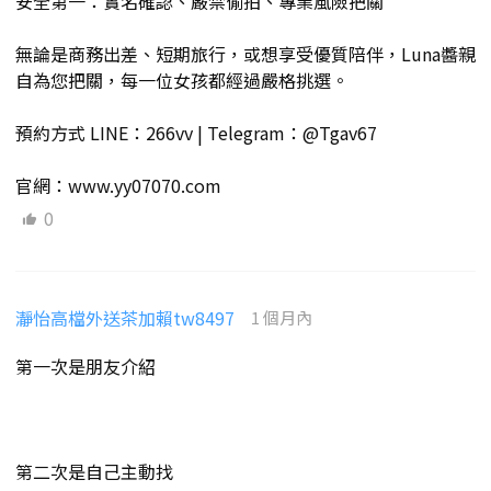
安全第一：實名確認、嚴禁偷拍、專業風險把關
無論是商務出差、短期旅行，或想享受優質陪伴，Luna醬親
自為您把關，每一位女孩都經過嚴格挑選。
預約方式 LINE：266vv | Telegram：@Tgav67
官網：www.yy07070.com
0
瀞怡高檔外送茶加賴tw8497
1 個月內
第一次是朋友介紹
第二次是自己主動找