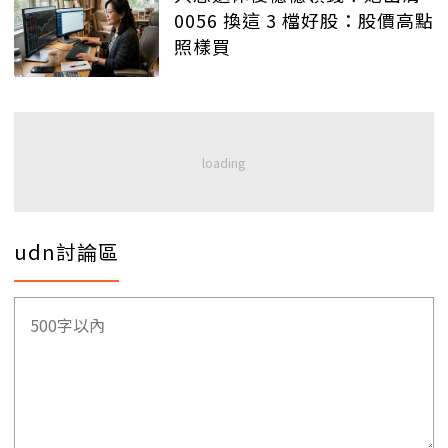
0056 換這 3 檔好股：股價高點
照樣買
udn討論區