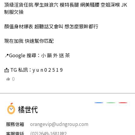
頂級淫貨任挑 學生妹浪穴 模特長腿 網美騷腰 空姐深喉 JK
制服欠操
顏值身材爆表 超聽話又會叫 想怎麼狠幹都行
現在加我 快速幫你匹配
📍Google 搜尋：小 韻 外 送 茶
📩 TG 私訊：y u n 0 2 5 1 9
0
服務信箱
orangevip@udngroup.com
客服電話
(02)2649-1681按2