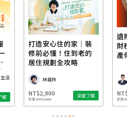
遺
報
打造安心住的家｜裝
財
一
修前必懂！住到老的
產
一
居住規劃全攻略
先
毒生活
林黛羚
NT$2,900
NT$
深度了解
了解
原價
NT$5,600
原價
N