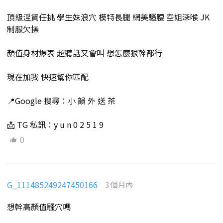
頂級淫貨任挑 學生妹浪穴 模特長腿 網美騷腰 空姐深喉 JK
制服欠操
顏值身材爆表 超聽話又會叫 想怎麼狠幹都行
現在加我 快速幫你匹配
📍Google 搜尋：小 韻 外 送 茶
📩 TG 私訊：y u n 0 2 5 1 9
0
G_111485249247450166
3 個月內
想幹高顏值騷穴嗎