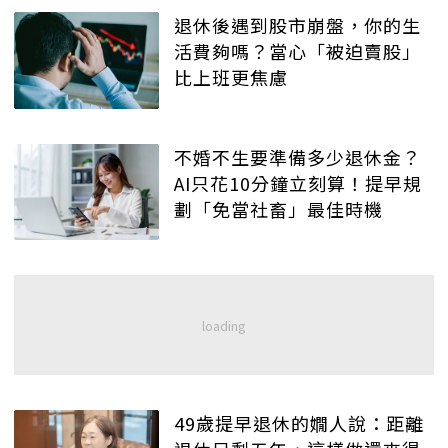
退休後遇到股市崩盤，你的生
活費夠嗎？當心「被迫賣股」
比上班更焦慮
不婚不生要準備多少退休金？
AI只花10分鐘立刻算！提早規
劃「免當社畜」最佳時機
49歲提早退休的嫺人說：距離