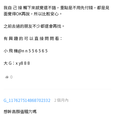
我自 己 接 觸下來感覺還不錯，重點是不用先付錢，都是見
面覺得OK再說，所以比較安心。
之前去過的朋友不少都還會再找。
有 興 趣 的 可 以 直 接 問 問 看：
小 飛 機@n n 5 5 6 5 6 5
大 G：x y8 8 8
0
G_117627514868702332
2 個月內
想幹高顏值騷穴嗎