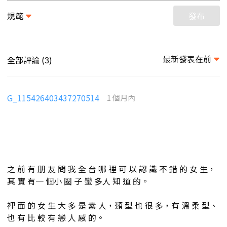
規範
發布
最新發表在前
全部評論 (
)
3
G_115426403437270514
1 個月內
之 前 有 朋 友 問 我 全 台 哪 裡 可 以 認 識 不 錯 的 女 生，
其 實 有一 個小 圈 子 蠻 多人 知 道 的。
裡 面 的 女 生 大 多 是 素 人，類 型 也 很 多，有 溫 柔 型、
也 有 比 較 有 戀 人 感 的。