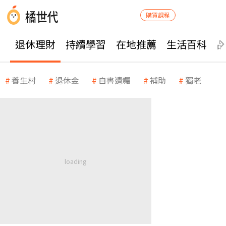
購買課程
退休理財
持續學習
在地推薦
生活百科
養生村
退休金
自書遺囑
補助
獨老