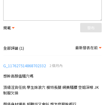
規範
發布
最新發表在前
全部評論 (
)
1
G_117627514868702332
2 個月內
想幹高顏值騷穴嗎
頂級淫貨任挑 學生妹浪穴 模特長腿 網美騷腰 空姐深喉 JK
制服欠操
顏值身材爆表 超聽話又會叫 想怎麼狠幹都行