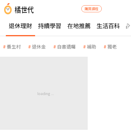
購買課程
退休理財
持續學習
在地推薦
生活百科
養生村
退休金
自書遺囑
補助
獨老