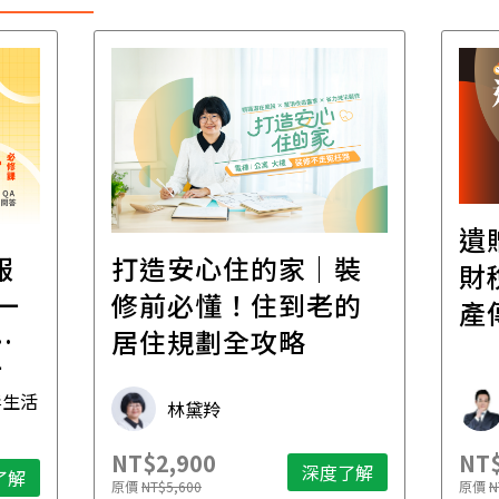
遺
報
打造安心住的家｜裝
財
一
修前必懂！住到老的
產
一
居住規劃全攻略
先
毒生活
林黛羚
NT$2,900
NT$
深度了解
了解
原價
NT$5,600
原價
N