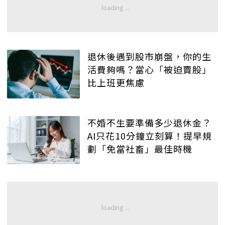
退休後遇到股市崩盤，你的生
活費夠嗎？當心「被迫賣股」
比上班更焦慮
不婚不生要準備多少退休金？
AI只花10分鐘立刻算！提早規
劃「免當社畜」最佳時機