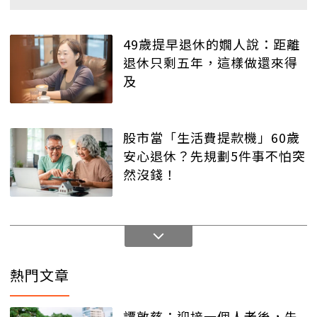
49歲提早退休的嫺人說：距離
退休只剩五年，這樣做還來得
及
股市當「生活費提款機」60歲
安心退休？先規劃5件事不怕突
然沒錢！
熱門文章
譚敦慈：迎接一個人老後，先