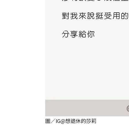
圖／IG@想退休的莎莉