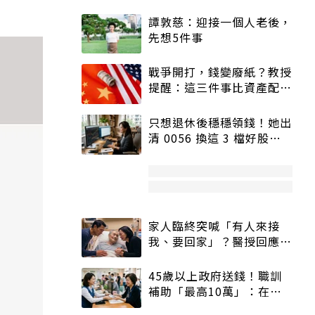
譚敦慈：迎接一個人老後，
先想5件事
戰爭開打，錢變廢紙？教授
提醒：這三件事比資產配置
更重要！
只想退休後穩穩領錢！她出
清 0056 換這 3 檔好股：
股價高點照樣買
家人臨終突喊「有人來接
我、要回家」？醫授回應方
式快學：避免抱憾終生
45歲以上政府送錢！職訓
補助「最高10萬」：在
職、待業都能申請