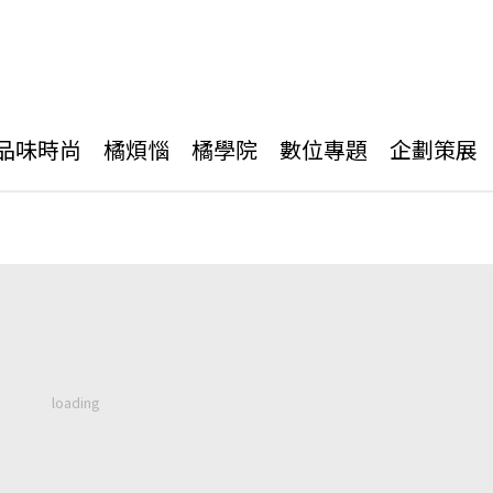
品味時尚
橘煩惱
橘學院
數位專題
企劃策展