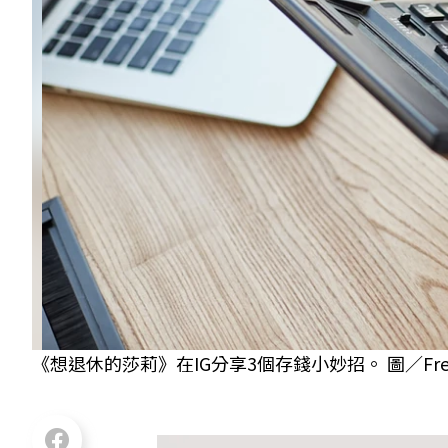
《想退休的莎莉》在IG分享3個存錢小妙招。 圖／Free