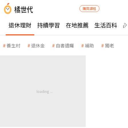
購買課程
退休理財
持續學習
在地推薦
生活百科
養生村
退休金
自書遺囑
補助
獨老