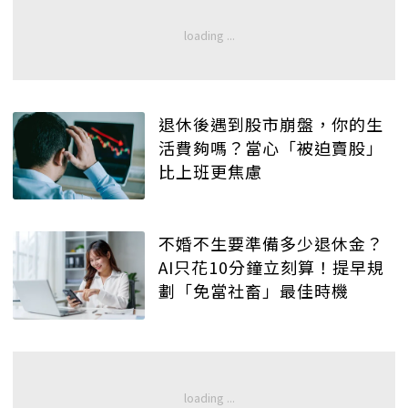
退休後遇到股市崩盤，你的生
活費夠嗎？當心「被迫賣股」
比上班更焦慮
不婚不生要準備多少退休金？
AI只花10分鐘立刻算！提早規
劃「免當社畜」最佳時機