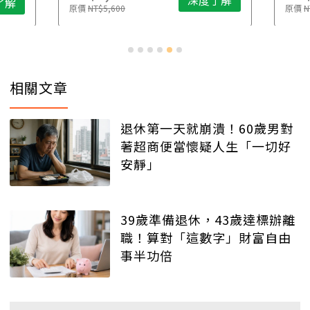
了解
原價
NT$5,600
原價
N
相關文章
退休第一天就崩潰！60歲男對
著超商便當懷疑人生「一切好
安靜」
39歲準備退休，43歲達標辦離
職！算對「這數字」財富自由
事半功倍