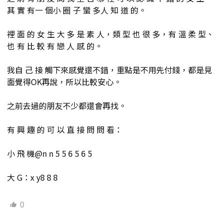
其 實 有一 個小 圈 子 蠻 多人 知 道 的。
裡 面 的 女 生 大 多 是 素 人，類 型 也 很 多，有 溫 柔 型、
也 有 比 較 有 戀 人 感 的。
我自 己 接 觸下來感覺還不錯，重點是不用先付錢，都是見
面覺得OK再說，所以比較安心。
之前去過的朋友不少都還會再找。
有 興 趣 的 可 以 直 接 問 問 看：
小 飛 機@n n 5 5 6 5 6 5
大 G：x y8 8 8
0