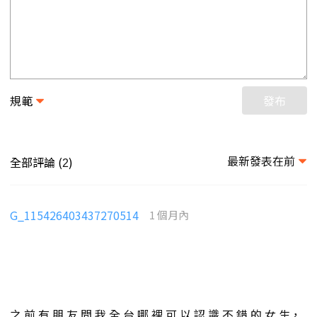
規範
發布
最新發表在前
全部評論 (
)
2
G_115426403437270514
1 個月內
之 前 有 朋 友 問 我 全 台 哪 裡 可 以 認 識 不 錯 的 女 生，