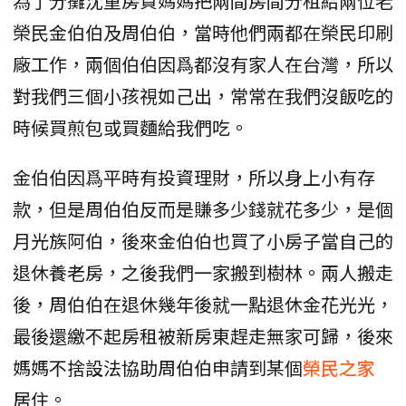
為了分攤沈重房貸媽媽把兩間房間分租給兩位老
榮民金伯伯及周伯伯，當時他們兩都在榮民印刷
廠工作，兩個伯伯因爲都沒有家人在台灣，所以
對我們三個小孩視如己出，常常在我們沒飯吃的
時候買煎包或買麵給我們吃。
金伯伯因爲平時有投資理財，所以身上小有存
款，但是周伯伯反而是賺多少錢就花多少，是個
月光族阿伯，後來金伯伯也買了小房子當自己的
退休養老房，之後我們一家搬到樹林。兩人搬走
後，周伯伯在退休幾年後就一點退休金花光光，
最後還繳不起房租被新房東趕走無家可歸，後來
媽媽不捨設法協助周伯伯申請到某個
榮民之家
居住。