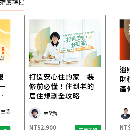
推薦課程
遺
報
打造安心住的家｜裝
財
一
修前必懂！住到老的
產
一
居住規劃全攻略
先
毒生活
林黛羚
NT$2,900
NT$
深度了解