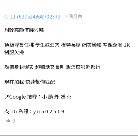
G_117627514868702332
2 個月內
想幹高顏值騷穴嗎
頂級淫貨任挑 學生妹浪穴 模特長腿 網美騷腰 空姐深喉 JK
制服欠操
顏值身材爆表 超聽話又會叫 想怎麼狠幹都行
現在加我 快速幫你匹配
📍Google 搜尋：小 韻 外 送 茶
📩 TG 私訊：y u n 0 2 5 1 9
0