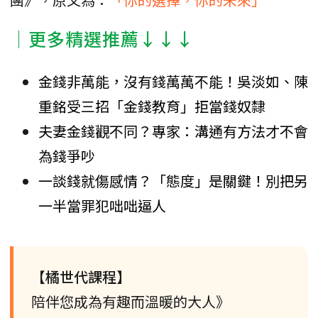
│更多精選推薦↓↓↓
金錢非萬能，沒有錢萬萬不能！吳淡如、陳
重銘受三招「金錢教育」拒當錢奴隸
夫妻金錢觀不同？專家：溝通有方法才不會
為錢爭吵
一談錢就傷感情？「態度」是關鍵！別把另
一半當罪犯咄咄逼人
【橘世代課程】
陪伴您成為有趣而溫暖的大人》